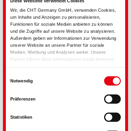
Diese Webseite verwendet Cookies
Wir, die CHT Germany GmbH, verwenden Cookies,
Anwendungsbereiche von TUXON ETC
um Inhalte und Anzeigen zu personalisieren,
Zellstoffkochung
Funktionen für soziale Medien anbieten zu können
Zellstoffbleiche
Chemikalienaufbereitung
und die Zugriffe auf unsere Website zu analysieren.
Wasserbehandlung
Außerdem geben wir Informationen zur Verwendung
unserer Website an unsere Partner für soziale
Profitieren sie durch TUXON Ablagerungsinhibitoren
Medien, Werbung und Analysen weiter. Unsere
Effektive Ablagerungsinhibierung
Partner führen diese Informationen möglicherweise
Individuelle Lösungen
Verlängerung der Laufzeiten
mit weiteren Daten zusammen, die Sie ihnen
Reduktion der Stillstände
bereitgestellt haben oder die im Rahmen Ihrer
Steigerung der Produktivität
Einwilligungsauswahl
Konstante Produktqualität über die gesamte Laufzeit
Nutzung der Dienste gesammelt wurden. Sie geben
Notwendig
Energiekosteneinsparung
Einwilligung zu unseren Cookies, wenn Sie unsere
Hohe Prozesssicherheit
Webseite weiterhin nutzen. Bei einigen verwendeten
Präferenzen
Diensten besteht die Möglichkeit, dass Daten in die
PRODUKTINFORMATIONEN:
USA übertragen und durch US-Behörden verarbeitet
TUXON ETC
|
Ablagerungsinhibitor
werden. Die USA gelten nach aktueller Rechtslage als
Statistiken
unsicheres Drittland mit unzureichendem
Datenschutzniveau. Unternehmen in den USA