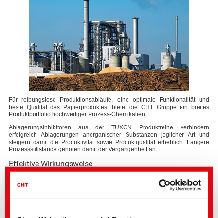
Für reibungslose Produktionsabläufe, eine optimale Funktionalität und
beste Qualität des Papierproduktes, bietet die CHT Gruppe ein breites
Produktportfolio hochwertiger Prozess-Chemikalien.
Ablagerungsinhibitoren aus der TUXON Produktreihe verhindern
erfolgreich Ablagerungen anorganischer Substanzen jeglicher Art und
steigern damit die Produktivität sowie Produktqualität erheblich. Längere
Prozessstillstände gehören damit der Vergangenheit an.
Effektive Wirkungsweise
Durch die unterschiedlichen Wirkmechanismen der TUXON
Belagsinhibitoren werden Ablagerungen sehr effektiv unterbunden.
Spezielle Polymere inhibieren dabei die Agglomeration und Wachstum von
Kristallen. In Folge der modifizierten Kristalloberfläche können die
generierten weichen und amorphen Schlämme einfach entfernt werden.