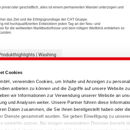
privat oder geschäftlich, alles ist einem permanenten Wandel unterzogen und
 jeher das Ziel und die Erfolgsgrundlage der CHT Gruppe.
g mit hochqualifizierten Entwicklern jeden Tag an der Neu- und
ür für die weltweiten Marktbedürfnisse und dem nötigen Weitblick entstehen so
 Kunden.
Produkthighlights | Washing
Solutions
et Cookies
bH, verwenden Cookies, um Inhalte und Anzeigen zu personali
edien anbieten zu können und die Zugriffe auf unsere Website zu
eben wir Informationen zur Verwendung unserer Website an uns
ung und Analysen weiter. Unsere Partner führen diese Informati
ren Daten zusammen, die Sie ihnen bereitgestellt haben oder di
r Dienste gesammelt wurden. Sie geben Einwilligung zu unsere
s
 weiterhin nutzen. Bei einigen verwendeten Diensten besteht d