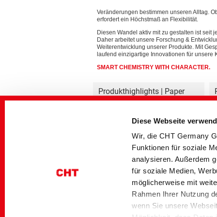
Veränderungen bestimmen unseren Alltag. Ob 
erfordert ein Höchstmaß an Flexibilität.
Diesen Wandel aktiv mit zu gestalten ist seit
Daher arbeitet unsere Forschung & Entwicklun
Weiterentwicklung unserer Produkte. Mit Gesp
laufend einzigartige Innovationen für unsere
SMART CHEMISTRY WITH CHARACTER.
Produkthighlights | Paper
Technologies
Diese Webseite verwend
Wir, die CHT Germany Gm
Funktionen für soziale M
analysieren. Außerdem g
für soziale Medien, Werb
möglicherweise mit weite
Rahmen Ihrer Nutzung de
Startseite
Industrial Solutions
Produkthighlight
wenn Sie unsere Webseite