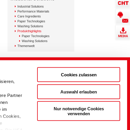
Industrial Solutions
Performance Materials
Care Ingredients
Paper Technologies
Washing Solutions
Produkthighlights
Paper Technologies
Washing Solutions
Themenwelt
Unsere Vision
Die CHT Gruppe, der bevorzugte
Cookies zulassen
Partner und die führende Referenz für
nachhaltige chemische Lösungen in
sieren,
unseren weltweiten Märkten.
Auswahl erlauben
Vision, Mission und Werte der CHT
ere Partner
Nachhaltigkeit
onen
Nur notwendige Cookies
e im
verwenden
n Cookies,
ie