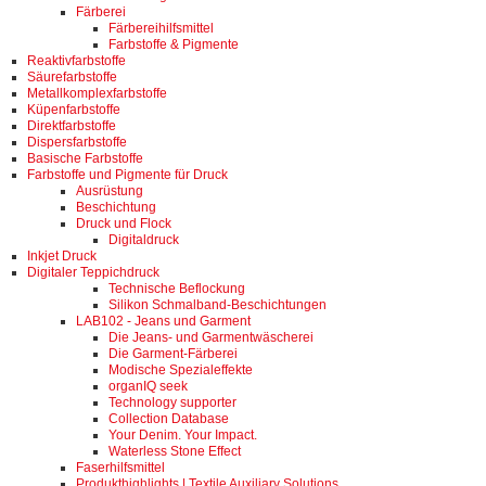
Färberei
Färbereihilfsmittel
Farbstoffe & Pigmente
Reaktivfarbstoffe
Säurefarbstoffe
Metallkomplexfarbstoffe
Küpenfarbstoffe
Direktfarbstoffe
Dispersfarbstoffe
Basische Farbstoffe
Farbstoffe und Pigmente für Druck
Ausrüstung
Beschichtung
Druck und Flock
Digitaldruck
Inkjet Druck
Digitaler Teppichdruck
Technische Beflockung
Silikon Schmalband-Beschichtungen
LAB102 - Jeans und Garment
Die Jeans- und Garmentwäscherei
Die Garment-Färberei
Modische Spezialeffekte
organIQ seek
Technology supporter
Collection Database
Your Denim. Your Impact.
Waterless Stone Effect
Faserhilfsmittel
Produkthighlights | Textile Auxiliary Solutions