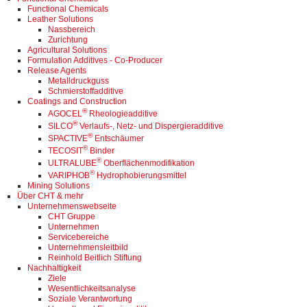
Functional Chemicals
Leather Solutions
Nassbereich
Zurichtung
Agricultural Solutions
Formulation Additives - Co-Producer
Release Agents
Metalldruckguss
Schmierstoffadditive
Coatings and Construction
®
AGOCEL
Rheologieadditive
®
SILCO
Verlaufs-, Netz- und Dispergieradditive
®
SPACTIVE
Entschäumer
®
TECOSIT
Binder
®
ULTRALUBE
Oberflächenmodifikation
®
VARIPHOB
Hydrophobierungsmittel
Mining Solutions
Über CHT & mehr
Unternehmenswebseite
CHT Gruppe
Unternehmen
Servicebereiche
Unternehmensleitbild
Reinhold Beitlich Stiftung
Nachhaltigkeit
Ziele
Wesentlichkeitsanalyse
Soziale Verantwortung