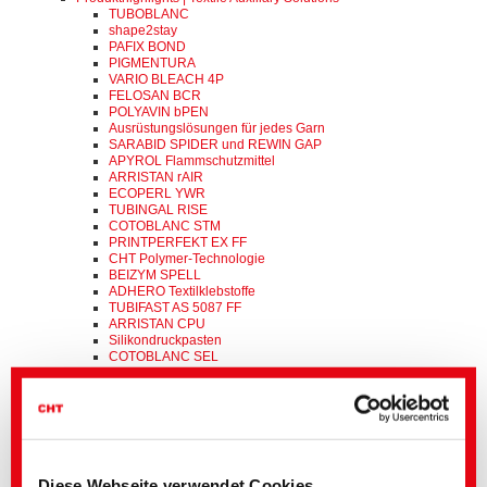
TUBOBLANC
shape2stay
PAFIX BOND
PIGMENTURA
VARIO BLEACH 4P
FELOSAN BCR
POLYAVIN bPEN
Ausrüstungslösungen für jedes Garn
SARABID SPIDER und REWIN GAP
APYROL Flammschutzmittel
ARRISTAN rAIR
ECOPERL YWR
TUBINGAL RISE
COTOBLANC STM
PRINTPERFEKT EX FF
CHT Polymer-Technologie
BEIZYM SPELL
ADHERO Textilklebstoffe
TUBIFAST AS 5087 FF
ARRISTAN CPU
Silikondruckpasten
COTOBLANC SEL
FELOSAN FOX
Produkthighlights | Dyes & Pigments
BEZAKTIV ONE
BEZAFLUOR FF
BEMACRON HP-LTD
BEZAKTIV FX
BEZAKTIV HP
Diese Webseite verwendet Cookies