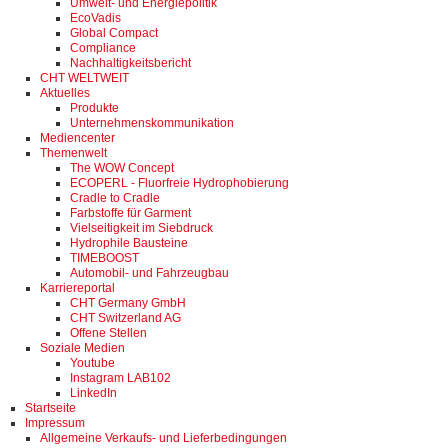
Umwelt- und Energiepolitik
EcoVadis
Global Compact
Compliance
Nachhaltigkeitsbericht
CHT WELTWEIT
Aktuelles
Produkte
Unternehmenskommunikation
Mediencenter
Themenwelt
The WOW Concept
ECOPERL - Fluorfreie Hydrophobierung
Cradle to Cradle
Farbstoffe für Garment
Vielseitigkeit im Siebdruck
Hydrophile Bausteine
TIMEBOOST
Automobil- und Fahrzeugbau
Karriereportal
CHT Germany GmbH
CHT Switzerland AG
Offene Stellen
Soziale Medien
Youtube
Instagram LAB102
LinkedIn
Startseite
Impressum
Allgemeine Verkaufs- und Lieferbedingungen