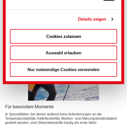
Datenschutzniveau, sofern sie sich unter dem EU-US
Durch die ausgeprägte Elastizität und das breite Haftungsspektrum eignen
sich die reaktiven Primersysteme oftmals hervorragend zur
Data Privacy Framework zertifiziert haben und somit
Nasskaschierung von saugfähigen Substraten.
der Angemessenheitsbeschluss der EU-Kommission
Details zeigen
gem. Art. 45 DS-GVO greift.
Cookies zulassen
Genauere Einstellungen können Sie hier oder in
unserer
Datenschutzerklärung
vornehmen.
(Impressum)
Auswahl erlauben
Nur notwendige Cookies verwenden
Für besondere Momente
In Spezialfällen, bei denen äußerst hohe Anforderungen an die
Temperaturstabilität, Kälteflexibilität, Medien- und Alterungsbeständigkeit
gestellt werden, sind Silikonklebstoffe häufig die erste Wahl.