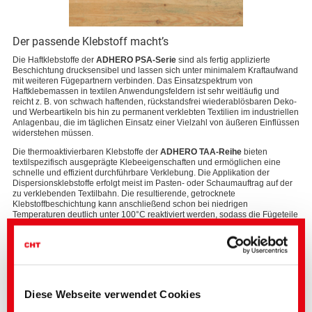
Der passende Klebstoff macht’s
Die Haftklebstoffe der
ADHERO PSA-Serie
sind als fertig applizierte
Beschichtung drucksensibel und lassen sich unter minimalem Kraftaufwand
mit weiteren Fügepartnern verbinden. Das Einsatzspektrum von
Haftklebemassen in textilen Anwendungsfeldern ist sehr weitläufig und
reicht z. B. von schwach haftenden, rückstandsfrei wiederablösbaren Deko-
und Werbeartikeln bis hin zu permanent verklebten Textilien im industriellen
Anlagenbau, die im täglichen Einsatz einer Vielzahl von äußeren Einflüssen
widerstehen müssen.
Die thermoaktivierbaren Klebstoffe der
ADHERO TAA-Reihe
bieten
textilspezifisch ausgeprägte Klebeeigenschaften und ermöglichen eine
schnelle und effizient durchführbare Verklebung. Die Applikation der
Dispersionsklebstoffe erfolgt meist im Pasten- oder Schaumauftrag auf der
zu verklebenden Textilbahn. Die resultierende, getrocknete
Klebstoffbeschichtung kann anschließend schon bei niedrigen
Temperaturen deutlich unter 100°C reaktiviert werden, sodass die Fügeteile
schonend unter leichtem Druck verbunden werden können. In Kombination
mit geeigneten Vernetzungsmitteln lassen sich permanente und
temperaturstabile Verklebungen darstellen.
Diese Webseite verwendet Cookies