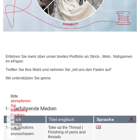
Erfahren Sie mehr über unser breites Portfolio an Strick-, Web-, Nähgarnen
im ePaper.
Treffen Sie Ihre Wahl und nehmen Sie „mit uns den Faden auf“.
Wir unterstützen Sie gerne.
Bitte
akzeptieren
Sie
Weiterführende Medien
Marketing
Cookies
Bereich
Titel englisch
Sprache
um
dieses
Textile Solutions
Take up the Thread |
Video
Finishing of yarns and
anzuschauen.
threads