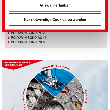
Arbeitsgang wasser-, schmutz- und ölabweisend ausgerüstet werden.
(Impressum)
Auswahl erlauben
KERNSORTIMENT:
Nur notwendige Cookies verwenden
POLYAVIN BOND VA 100
POLYAVIN BOND VAE 52
POLYAVIN BOND PE 20
POLYAVIN BOND AC 45
POLYAVIN BOND PU 60