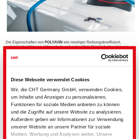
Die Eigenschaften von
POLYAVIN
wie niedriger Reibungskoeffizient,
antistatische Wirkung, Hitzeschutz und gutes Stick-Slip Verhalten können
durch die richtige Auswahl und Anwendung der Avivage gesteuert werden.
CHT bietet eine breite Auswahl an Avivagen, insbesondere für Näh- und
Stickgarne.
Aufgrund des optimalen Benetzungsverhaltens wird die Avivage homogen
auf der Faser verteilt.
Diese Webseite verwendet Cookies
Unsere Avivagen bieten ein ideales Stick-Slip Verhalten und den
erforderlichen Hitzeschutz, auch für komplexe Sticharten und
Wir, die CHT Germany GmbH, verwenden Cookies,
Hochleistungsnäh- und Stickmaschinen.
um Inhalte und Anzeigen zu personalisieren,
Funktionen für soziale Medien anbieten zu können
Eigenschaften
und die Zugriffe auf unsere Website zu analysieren.
Niedriger und konstanter Reibungskoeffizient für einen ruhigen
Außerdem geben wir Informationen zur Verwendung
Fadenlauf
Kein Stick-Slip Effekt
unserer Website an unsere Partner für soziale
Maximaler Hitzeschutz für synthetische Fasern durch eine deutlich
Medien, Werbung und Analysen weiter. Unsere
niedrigere Nadeltemperatur