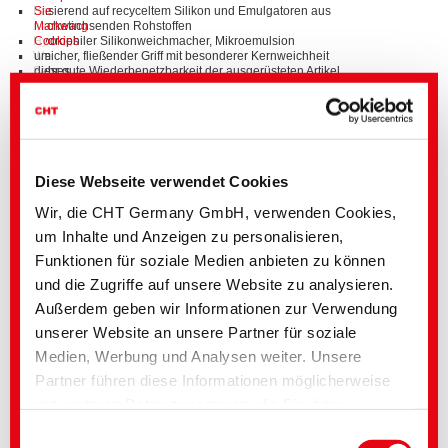
Basierend auf recyceltem Silikon und Emulgatoren aus
Sie
nachwachsenden Rohstoffen
Marketing
Hydrophiler Silikonweichmacher, Mikroemulsion
Cookies
Weicher, fließender Griff mit besonderer Kernweichheit
um
Sehr gute Wiederbenetzbarkeit der ausgerüsteten Artikel
dieses
Verbesserung der Vernähbarkeit
Video
Verbesserung der Weiterreißfestigkeiten
anzuschauen.
Applizierbar im Foulardverfahren
Ein Weichmacher für alle Faserarten
Diese Webseite verwendet Cookies
TUBINGAL® RISE ist für alle Faserarten geeignet und kann daher in
folgenden textilen Einsatzbereichen angewendet werden:
Wir, die CHT Germany GmbH, verwenden Cookies,
Freizeitbekleidung
um Inhalte und Anzeigen zu personalisieren,
Sporttextilien
Funktionen für soziale Medien anbieten zu können
Outdoorbekleidung
Heimtextilien
und die Zugriffe auf unsere Website zu analysieren.
Außerdem geben wir Informationen zur Verwendung
Bitte laden Sie die Broschüre mit vielen weiteren Informationen herunter
unserer Website an unsere Partner für soziale
und kontaktieren Sie uns jederzeit für eine individuelle
Medien, Werbung und Analysen weiter. Unsere
Anwendungsberatung.
Partner führen diese Informationen möglicherweise
mit weiteren Daten zusammen, die Sie ihnen
bereitgestellt haben oder die im Rahmen Ihrer
Einwilligungsauswahl