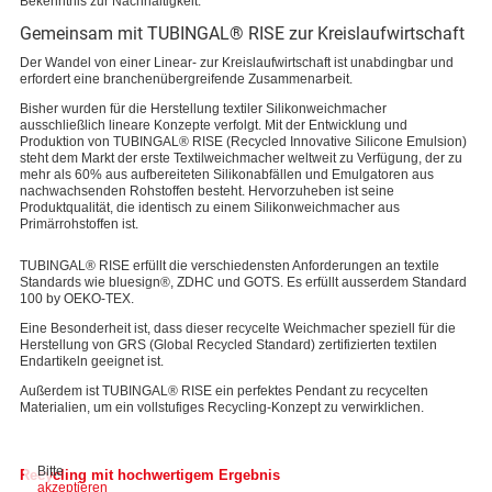
Bekenntnis zur Nachhaltigkeit.
Gemeinsam mit TUBINGAL® RISE zur Kreislaufwirtschaft
Der Wandel von einer Linear- zur Kreislaufwirtschaft ist unabdingbar und
erfordert eine branchenübergreifende Zusammenarbeit.
Bisher wurden für die Herstellung textiler Silikonweichmacher
ausschließlich lineare Konzepte verfolgt. Mit der Entwicklung und
Produktion von TUBINGAL® RISE (Recycled Innovative Silicone Emulsion)
steht dem Markt der erste Textilweichmacher weltweit zu Verfügung, der zu
mehr als 60% aus aufbereiteten Silikonabfällen und Emulgatoren aus
nachwachsenden Rohstoffen besteht. Hervorzuheben ist seine
Produktqualität, die identisch zu einem Silikonweichmacher aus
Primärrohstoffen ist.
TUBINGAL® RISE erfüllt die verschiedensten Anforderungen an textile
Standards wie bluesign®, ZDHC und GOTS. Es erfüllt ausserdem Standard
100 by OEKO-TEX.
Eine Besonderheit ist, dass dieser recycelte Weichmacher speziell für die
Herstellung von GRS (Global Recycled Standard) zertifizierten textilen
Endartikeln geeignet ist.
Außerdem ist TUBINGAL® RISE ein perfektes Pendant zu recycelten
Materialien, um ein vollstufiges Recycling-Konzept zu verwirklichen.
Bitte
Recycling mit hochwertigem Ergebnis
akzeptieren