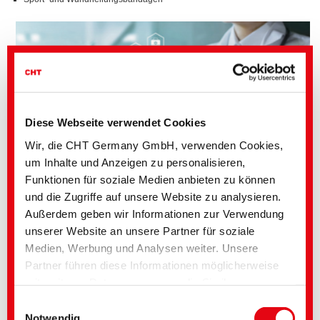
Diese Webseite verwendet Cookies
Wir, die CHT Germany GmbH, verwenden Cookies,
um Inhalte und Anzeigen zu personalisieren,
Funktionen für soziale Medien anbieten zu können
und die Zugriffe auf unsere Website zu analysieren.
Außerdem geben wir Informationen zur Verwendung
unserer Website an unsere Partner für soziale
Vorteile der CHT-Silikonlösungen:
Medien, Werbung und Analysen weiter. Unsere
Breites Spektrum an Viskositäten und Härtegraden
Partner führen diese Informationen möglicherweise
Gießharzbeständigkeit
mit weiteren Daten zusammen, die Sie ihnen
Silikone mit geringem Schrumpf für hochkomplexe und filigrane
Teile
bereitgestellt haben oder die im Rahmen Ihrer
Einwilligungsauswahl
Flexible Verarbeitung
Nutzung der Dienste gesammelt wurden. Sie geben
Notwendig