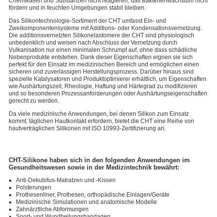
Chemikalien und Substanzen nicht reagieren, das Bakterienwachstum nicht
fördern und in feuchten Umgebungen stabil bleiben.
Das Silikontechnologie-Sortiment der CHT umfasst Ein- und
Zweikomponentensysteme mit Additions- oder Kondensationsvernetzung.
Die additionsvernetzten Silikonelastomere der CHT sind physiologisch
unbedenklich und weisen nach Abschluss der Vernetzung durch
Vulkanisation nur einen minimalen Schrumpf auf, ohne dass schädliche
Nebenprodukte entstehen. Dank dieser Eigenschaften eignen sie sich
perfekt für den Einsatz im medizinischen Bereich und ermöglichen einen
sicheren und zuverlässigen Herstellungsprozess. Darüber hinaus sind
spezielle Katalysatoren und Produktoptimierer erhältlich, um Eigenschaften
wie Aushärtungszeit, Rheologie, Haftung und Härtegrad zu modifizieren
und so besonderen Prozessanforderungen oder Aushärtungseigenschaften
gerecht zu werden.
Da viele medizinische Anwendungen, bei denen Silikon zum Einsatz
kommt, täglichen Hautkontakt erfordern, bietet die CHT eine Reihe von
hautverträglichen Silikonen mit ISO 10993-Zertifizierung an.
CHT-Silikone haben sich in den folgenden Anwendungen im
Gesundheitswesen sowie in der Medizintechnik bewährt:
Anti-Dekubitus-Matratzen und -Kissen
Polsterungen
Prothesenliner, Prothesen, orthopädische Einlagen/Geräte
Medizinische Simulationen und anatomische Modelle
Zahnärztliche Abformungen
Sport- und Wundheilungsbandagen