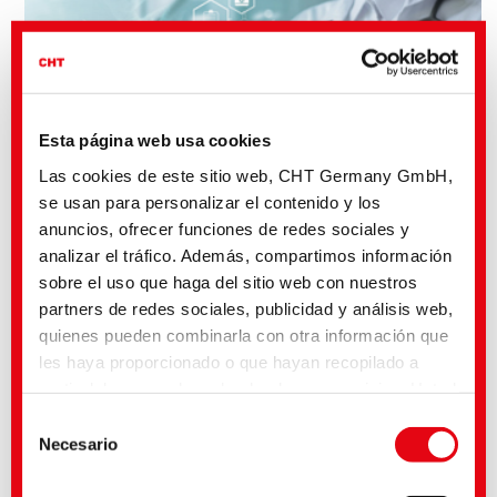
Esta página web usa cookies
Las cookies de este sitio web, CHT Germany GmbH,
se usan para personalizar el contenido y los
anuncios, ofrecer funciones de redes sociales y
analizar el tráfico. Además, compartimos información
sobre el uso que haga del sitio web con nuestros
partners de redes sociales, publicidad y análisis web,
Benefits of CHT Silicone Solutions:
quienes pueden combinarla con otra información que
Range of viscosities and hardnesses
Casting resin resistance
les haya proporcionado o que hayan recopilado a
Low shrinkage grades designed for highly complex and intricate
partir del uso que haya hecho de sus servicios. Usted
parts
Flexible processing
acepta nuestras cookies si continúa utilizando
Selección
nuestro sitio web. Con algunos de los servicios
Necesario
de
utilizados, existe la posibilidad de que los datos se
consentimiento
transfieran a los Estados Unidos y sean tratados por