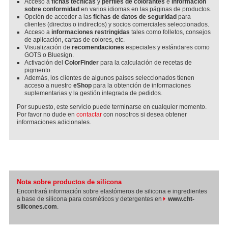
Acceso a
fichas técnicas
y
perfiles de colorantes
e
información
sobre conformidad
en varios idiomas en las páginas de productos.
Opción de acceder a las
fichas de datos de seguridad
para
clientes (directos o indirectos) y socios comerciales seleccionados.
Acceso a
informaciones restringidas
tales como folletos, consejos
de aplicación, cartas de colores, etc.
Visualización de
recomendaciones
especiales y estándares como
GOTS o Bluesign.
Activación del
ColorFinder
para la calculación de recetas de
pigmento.
Además, los clientes de algunos países seleccionados tienen
acceso a nuestro
eShop
para la obtención de informaciones
suplementarias y la gestión integrada de pedidos.
Por supuesto, este servicio puede terminarse en cualquier momento.
Por favor no dude en
contactar
con nosotros si desea obtener
informaciones adicionales.
Nota sobre productos de silicona
Encontrará información sobre elastómeros de silicona e ingredientes
a base de silicona para cosméticos y detergentes en
www.cht-
silicones.com
.