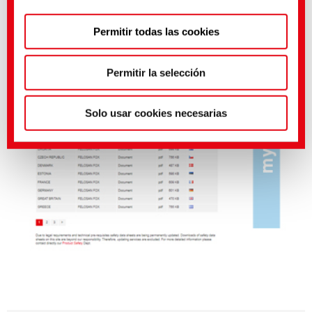
Puedes hacer ajustes más precisos aquí o en nuestra
Permitir todas las cookies
política de privacidad
.
(Impresión)
Permitir la selección
Solo usar cookies necesarias