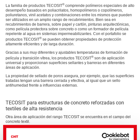
®
La familia de productos TECOSIT
comprende polímeros especiales de alto
desempeño basados en poliacrilatos, homopolímeros o copolímeros,
poliuretanos, vinil acetatos y combinaciones entre los mismos que pueden
ser utilizados en un amplio rango de recubrimientos. Bien sea en
recubrimientos de barrera, sobre papel y cartón, pinturas arquitectónicas,
como película protectora sobre concreto o como un formador de película
repelente al agua en sistemas impermeabilizantes. Con el portafolio se
®
productos TECOSIT
se pueden obtener propiedades de protección
altamente eficientes y de larga duración.
Gracias a sus muy diferentes y ajustables temperaturas de formación de
®
película y transición vítrea, los productos TECOSIT
son de aplicación
universal y proporcionan superficies sellantes y barreras en diferentes
áreas de aplicación.
La propiedad de sellado de poros asegura, por ejemplo, que las superficies
tratadas tengan una barrera cerrada y efectiva, al igual que un sello
antihumedad frente a influencias externas.
TECOSIT para estructuras de concreto reforzadas con
textiles de alta resistencia
Otra área de aplicación del rango TECOSIT se encuentra en el campo del
concreto textil.
Las estructuras producidas con concreto reforzado con textiles tienen la
ventaja decisiva de ser durables aún bajo condiciones medioambientales
extremas y son significativamente más sostenibles, ya que se debe