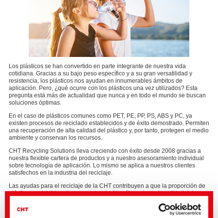
Los plásticos se han convertido en parte integrante de nuestra vida
cotidiana. Gracias a su bajo peso específico y a su gran versatilidad y
resistencia, los plásticos nos ayudan en innumerables ámbitos de
aplicación. Pero, ¿qué ocurre con los plásticos una vez utilizados? Esta
pregunta está más de actualidad que nunca y en todo el mundo se buscan
soluciones óptimas.
En el caso de plásticos comunes como PET, PE, PP, PS, ABS y PC, ya
existen procesos de reciclado establecidos y de éxito demostrado. Permiten
una recuperación de alta calidad del plástico y, por tanto, protegen el medio
ambiente y conservan los recursos.
CHT Recycling Solutions lleva creciendo con éxito desde 2008 gracias a
nuestra flexible cartera de productos y a nuestro asesoramiento individual
sobre tecnología de aplicación. Lo mismo se aplica a nuestros clientes
satisfechos en la industria del reciclaje.
Las ayudas para el reciclaje de la CHT contribuyen a que la proporción de
plásticos reciclables siga aumentando. No sólo mejoran la calidad del
material reciclado, sino que también optimizan los procesos y permiten un
funcionamiento sin problemas de las máquinas.