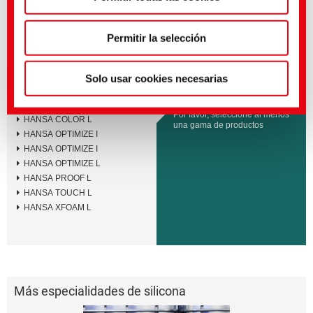
política de privacidad
.
(Impresión)
Modificadores de superficie y
tacto
Permitir la selección
Solo usar cookies necesarias
Gamas de productos
HANSA COAT L
Por favor, seleccione al menos
HANSA COLOR L
una gama de productos
HANSA OPTIMIZE I
HANSA OPTIMIZE I
HANSA OPTIMIZE L
HANSA PROOF L
HANSA TOUCH L
HANSA XFOAM L
Más especialidades de silicona