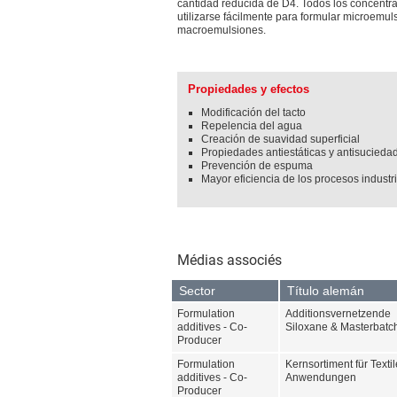
cantidad reducida de D4. Todos los concent
utilizarse fácilmente para formular microemul
macroemulsiones.
Propiedades y efectos
Modificación del tacto
Repelencia del agua
Creación de suavidad superficial
Propiedades antiestáticas y antisucieda
Prevención de espuma
Mayor eficiencia de los procesos industr
Médias associés
Sector
Título alemán
Formulation
Additionsvernetzende
additives - Co-
Siloxane & Masterbatc
Producer
Formulation
Kernsortiment für Textil
additives - Co-
Anwendungen
Producer