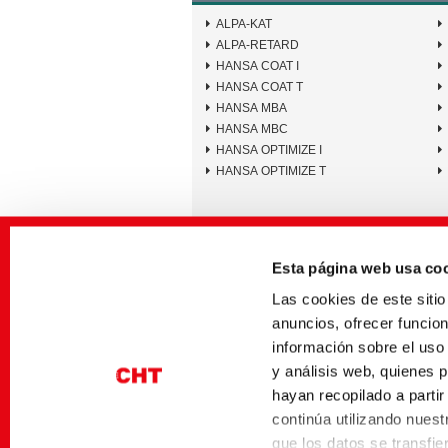
ALPA-KAT
ALPA-RETARD
HANSA COAT I
HANSA COAT T
HANSA MBA
HANSA MBC
HANSA OPTIMIZE I
HANSA OPTIMIZE T
Standards and Labels
Esta página web usa co
Las cookies de este sit
OEKOTEX
anuncios, ofrecer funcio
información sobre el uso
y análisis web, quienes 
hayan recopilado a parti
continúa utilizando nuestr
que los datos se transfi