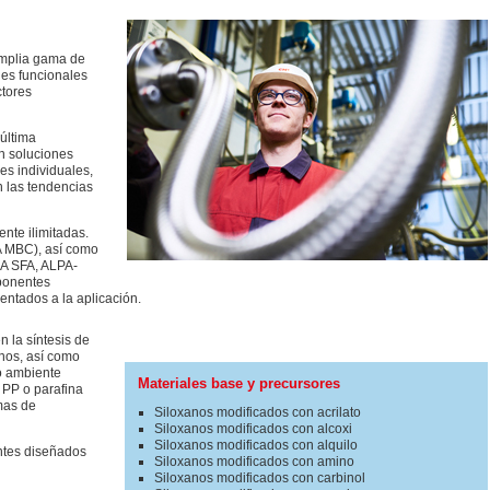
amplia gama de
nes funcionales
ctores
última
n soluciones
es individuales,
 las tendencias
ente ilimitadas.
 MBC), así como
SA SFA, ALPA-
ponentes
entados a la aplicación.
 la síntesis de
anos, así como
o ambiente
Materiales base y precursores
PP o parafina
mas de
Siloxanos modificados con acrilato
Siloxanos modificados con alcoxi
Siloxanos modificados con alquilo
ntes diseñados
Siloxanos modificados con amino
Siloxanos modificados con carbinol