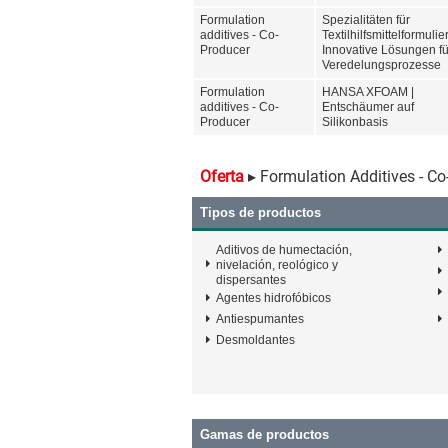
Formulation
Spezialitäten für
additives - Co-
Textilhilfsmittelformulier
Producer
Innovative Lösungen fü
Veredelungsprozesse
Formulation
HANSA XFOAM |
additives - Co-
Entschäumer auf
Producer
Silikonbasis
Oferta
▸ Formulation Additives - Co
Tipos de productos
Aditivos de humectación,
nivelación, reológico y
dispersantes
Agentes hidrofóbicos
Antiespumantes
Desmoldantes
Gamas de productos