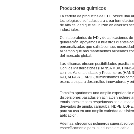
Productores químicos
La cartera de productos de CHT ofrece una 
tecnologías diseñadas para crear formulacio
de alta calidad que se utilizan en diversos se
industriales.
Con laboratorios de I+D y de aplicaciones de 
generación, apoyamos a nuestros clientes co
personalizadas que satisfacen sus necesidad
al tiempo que nos mantenemos alineados con
del mercado global.
Las siliconas ofrecen posibilidades prácticam
Con los Masterbatches (HANSA MBA, HANSA
con los Materiales base y Precursores (HAN
KAT, ALPA-RETARD), suministramos los com
esenciales para desarrollos innovadores y ori
También aportamos una amplia experiencia en
dispersiones basadas en acrilatos y poliuret
emulsiones de cera respetuosas con el medi
derivadas de amida, carnauba, HDPE, LDPE, 
para su uso en una amplia variedad de siste
aplicación.
Además, ofrecemos polímeros superabsorbe
específicamente para la industria del cable.