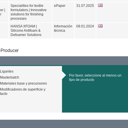
Specialities for textile
ePaper
31.07.2025
er |
formulators | Innovative
r
solutions for finishing
processes
HANSA XFOAM |
Información
09.01.2024
Silicone Antifoam &
técnica
Defoamer Solutions
-Producer
Ligantes
Por favor, seleccione al menos un
Masterbatch
tipo de producto
Materiales base y precursores
Modificadores de superficie y
tacto