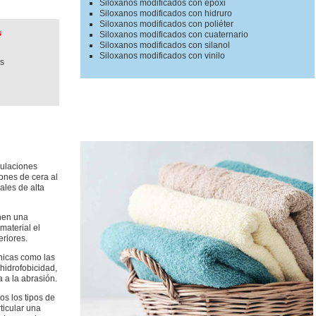
Siloxanos modificados con epoxi
Siloxanos modificados con hidruro
Siloxanos modificados con poliéter
s
Siloxanos modificados con cuaternario
Siloxanos modificados con silanol
Siloxanos modificados con vinilo
as
mulaciones
ones de cera al
ales de alta
enen una
material el
eriores.
nicas como las
 hidrofobicidad,
ia a la abrasión.
os los tipos de
ticular una