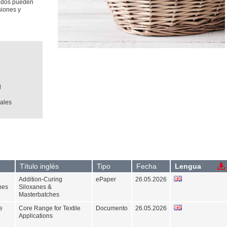
rados pueden
siones y
d
iales
Título inglés
Tipo
Fecha
Lengua
Addition-Curing
ePaper
26.05.2026
hes
Siloxanes &
Masterbatches
e
Core Range for Textile
Documento
26.05.2026
Applications