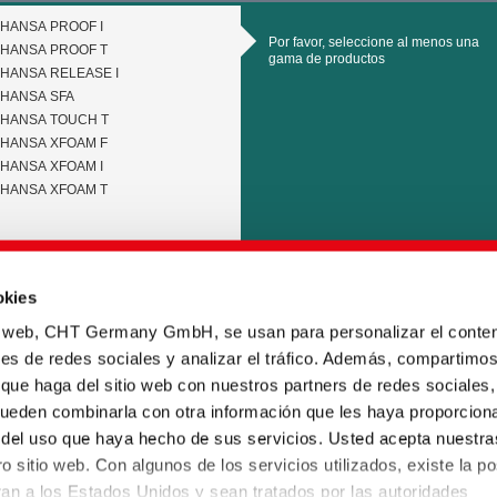
HANSA PROOF I
Por favor, seleccione al menos una
HANSA PROOF T
gama de productos
HANSA RELEASE I
HANSA SFA
HANSA TOUCH T
HANSA XFOAM F
HANSA XFOAM I
HANSA XFOAM T
okies
io web, CHT Germany GmbH, se usan para personalizar el conten
Por favor, seleccione al menos un
nes de redes sociales y analizar el tráfico. Además, compartimo
label de producto
 que haga del sitio web con nuestros partners de redes sociales,
pueden combinarla con otra información que les haya proporcion
r del uso que haya hecho de sus servicios. Usted acepta nuestra
o sitio web. Con algunos de los servicios utilizados, existe la po
eran a los Estados Unidos y sean tratados por las autoridades