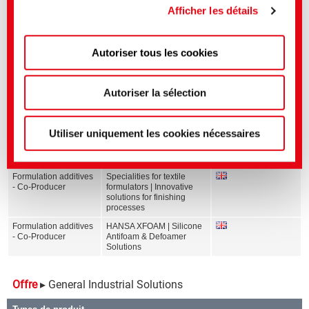
Commission européenne selon l'article 45 du RGPD
Afficher les détails
s'applique donc.
Autoriser tous les cookies
Vous pouvez effectuer des réglages plus précis ici ou
dans notre
politique de confidentialité
.
(Mentions
Medios afines
légales)
Autoriser la sélection
Secteur
Titre anglais
Langue
Formulation additives
Addition-Curing Siloxanes
- Co-Producer
& Masterbatches
Utiliser uniquement les cookies nécessaires
Formulation additives
Core Range for Textile
- Co-Producer
Applications
Formulation additives
Specialities for textile
- Co-Producer
formulators | Innovative
solutions for finishing
processes
Formulation additives
HANSA XFOAM | Silicone
- Co-Producer
Antifoam & Defoamer
Solutions
Offre
▸ General Industrial Solutions