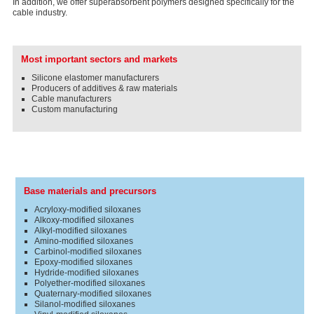
In addition, we offer superabsorbent polymers designed specifically for the
cable industry.
Most important sectors and markets
Silicone elastomer manufacturers
Producers of additives & raw materials
Cable manufacturers
Custom manufacturing
Base materials and precursors
Acryloxy-modified siloxanes
Alkoxy-modified siloxanes
Alkyl-modified siloxanes
Amino-modified siloxanes
Carbinol-modified siloxanes
Epoxy-modified siloxanes
Hydride-modified siloxanes
Polyether-modified siloxanes
Quaternary-modified siloxanes
Silanol-modified siloxanes