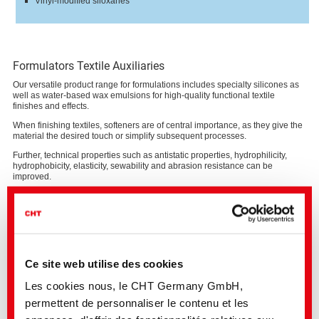
Vinyl-modified siloxanes
Formulators Textile Auxiliaries
Our versatile product range for formulations includes specialty silicones as
well as water-based wax emulsions for high-quality functional textile
finishes and effects.
When finishing textiles, softeners are of central importance, as they give the
material the desired touch or simplify subsequent processes.
Further, technical properties such as antistatic properties, hydrophilicity,
hydrophobicity, elasticity, sewability and abrasion resistance can be
improved.
Our portfolio highlights silicones for all fiber types with a low SVHC content,
in particular reduced D4 amount. All concentrates can be easily used to
formulate micro- and macro-emulsions.
Ce site web utilise des cookies
Properties and effects
Handle modification
Les cookies nous, le CHT Germany GmbH,
Water repellency
permettent de personnaliser le contenu et les
Creation of surface smoothness
Antistatic & anti-soiling properties