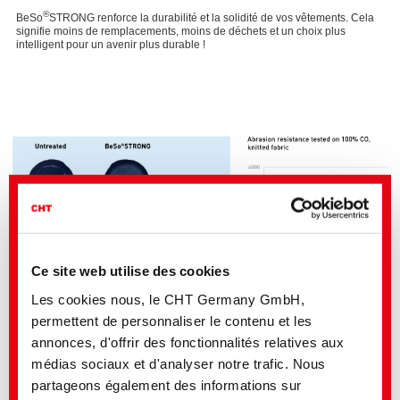
®
BeSo
STRONG renforce la durabilité et la solidité de vos vêtements. Cela
signifie moins de remplacements, moins de déchets et un choix plus
intelligent pour un avenir plus durable !
Ce site web utilise des cookies
Les cookies nous, le CHT Germany GmbH,
permettent de personnaliser le contenu et les
Meilleure résistance à l'abrasion
annonces, d'offrir des fonctionnalités relatives aux
Maintien du confort naturel et de la respirabilité du coton
médias sociaux et d'analyser notre trafic. Nous
Améliore la résistance à l'abrasion et la facilité de couture
Conçu pour améliorer la résistance à la déchirure et à l'éclatement
partageons également des informations sur
Conçu pour les fibres cellulosiques et leurs mélanges