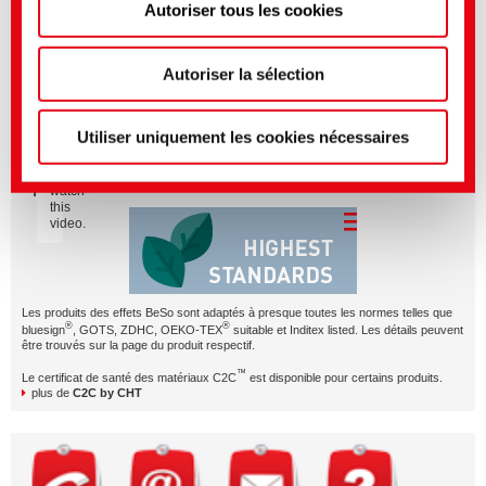
character.
Autoriser tous les cookies
Vous pouvez effectuer des réglages plus précis ici ou
dans notre
politique de confidentialité
.
(Mentions
BeSoSTRONG en bref
légales)
Autoriser la sélection
Please
accept
Utiliser uniquement les cookies nécessaires
Marketing
BeSoEFFECTIVE - Une sélection de produits
cookies
to
éprouvée
watch
this
video.
Les produits des effets BeSo sont adaptés à presque toutes les normes telles que
®
®
bluesign
, GOTS, ZDHC, OEKO-TEX
suitable et Inditex listed. Les détails peuvent
être trouvés sur la page du produit respectif.
™
Le certificat de santé des matériaux C2C
est disponible pour certains produits.
plus de
C2C by CHT