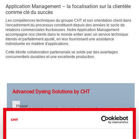
Application Management – la focalisation sur la clientèle
comme clé du succès
Les compétences techniques du groupe CHT et son orientation client dans
l'encadrement du processus constituent depuis des années le socle de
relations commerciales fructueuses. Notre Application Management
accompagne nos clients dans le monde entier avec un service technique
étendu et parfaitement ajusté, en leur fournissant une assistance
individuelle en matière d'applications.
Cette étroite collaboration partenariale se solde par des avantages
concurrentiels durables et une excellente production.
Advanced Dyeing Solutions by CHT
Please
Tirez parti de nos dizaines d'années d'expérience, de nos techniques
accept
de laboratoire ultra modernes et de nos conseils d'application
Marketing
personnalisés.
cookies
to
Nous vous accompagnons sur toute la ligne, du développement de
watch
produit à l'optimisation sur place, pour un maximum d'efficacité, de
this
qualité et de capacité d'innovation.
video.