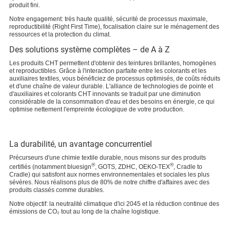
produit fini.
Notre engagement: très haute qualité, sécurité de processus maximale,
reproductibilité (Right First Time), focalisation claire sur le ménagement des
ressources et la protection du climat.
Des solutions système complètes – de A à Z
Les produits CHT permettent d'obtenir des teintures brillantes, homogènes
et reproductibles. Grâce à l'interaction parfaite entre les colorants et les
auxiliaires textiles, vous bénéficiez de processus optimisés, de coûts réduits
et d'une chaîne de valeur durable. L'alliance de technologies de pointe et
d'auxiliaires et colorants CHT innovants se traduit par une diminution
considérable de la consommation d'eau et des besoins en énergie, ce qui
optimise nettement l'empreinte écologique de votre production.
La durabilité, un avantage concurrentiel
Précurseurs d'une chimie textile durable, nous misons sur des produits
®
®
certifiés (notamment bluesign
, GOTS, ZDHC, OEKO-TEX
, Cradle to
Cradle) qui satisfont aux normes environnementales et sociales les plus
sévères. Nous réalisons plus de 80% de notre chiffre d'affaires avec des
produits classés comme durables.
Notre objectif: la neutralité climatique d'ici 2045 et la réduction continue des
émissions de CO₂ tout au long de la chaîne logistique.