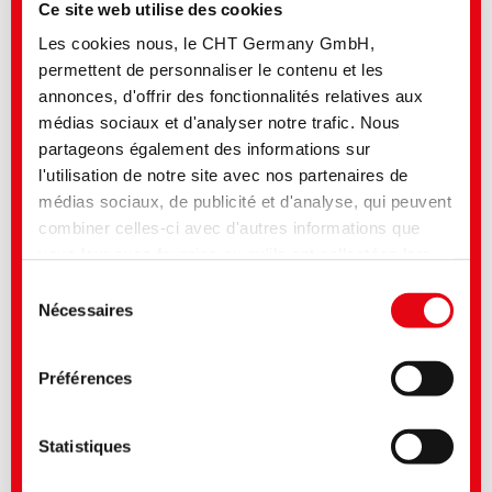
Ce site web utilise des cookies
Les cookies nous, le CHT Germany GmbH,
permettent de personnaliser le contenu et les
annonces, d'offrir des fonctionnalités relatives aux
médias sociaux et d'analyser notre trafic. Nous
partageons également des informations sur
l'utilisation de notre site avec nos partenaires de
médias sociaux, de publicité et d'analyse, qui peuvent
combiner celles-ci avec d'autres informations que
vous leur avez fournies ou qu'ils ont collectées lors
de votre utilisation de leurs services. Vous consentez
Sélection
à nos cookies si vous continuez à utiliser notre site
Nécessaires
du
Web. Pour certains des services utilisés, il est
consentement
possible que des données soient transmises aux
Préférences
Aperçu de nos prestations
États-Unis et traitées par les autorités américaines.
Gamme étendue et structurée de colorants et auxiliaires textiles
Selon la situation juridique actuelle, les États-Unis
de grande qualité pour
tous les types de fibres, substrats et
sont considérés comme un pays tiers peu sûr avec
procédés
Statistiques
un niveau de protection des données insuffisant. Les
Produits certifiés, durables
, pour une production textile pérenne
et écocompatible
entreprises aux Etats-Unis ne disposent d'un niveau