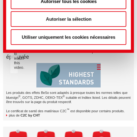
Autoriser tous les cookies
Vous pouvez effectuer des réglages plus précis ici ou
BeSoEASY – just one of our smart effects with character.
dans notre
politique de confidentialité
.
(Mentions
légales)
Autoriser la sélection
BeSoEASY en bref
Please
Utiliser uniquement les cookies nécessaires
accept
Marketing
BeSoEFFECTIVE - Une sélection de produits
cookies
to
éprouvée
watch
this
video.
Les produits des effets BeSo sont adaptés à presque toutes les normes telles que
®
®
bluesign
, GOTS, ZDHC, OEKO-TEX
suitable et Inditex listed. Les détails peuvent
être trouvés sur la page du produit respectif.
™
Le certificat de santé des matériaux C2C
est disponible pour certains produits.
plus de
C2C by CHT