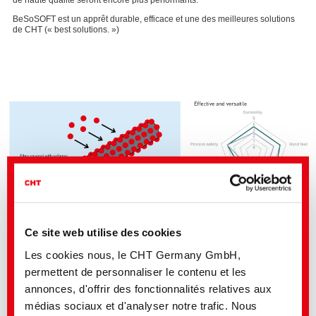
BeSoSOFT est un apprêt durable, efficace et une des meilleures solutions
de CHT (« best solutions. »)
Ce site web utilise des cookies
Les cookies nous, le CHT Germany GmbH,
Adaptation optimale à la demande individuelle
permettent de personnaliser le contenu et les
Universellement approprié pour tous les tissus et matériaux textiles.
annonces, d'offrir des fonctionnalités relatives aux
Composition ajustée avec précision pour un contrôle individuel de la
souplesse.
médias sociaux et d'analyser notre trafic. Nous
Mesuré simplement au toucher.