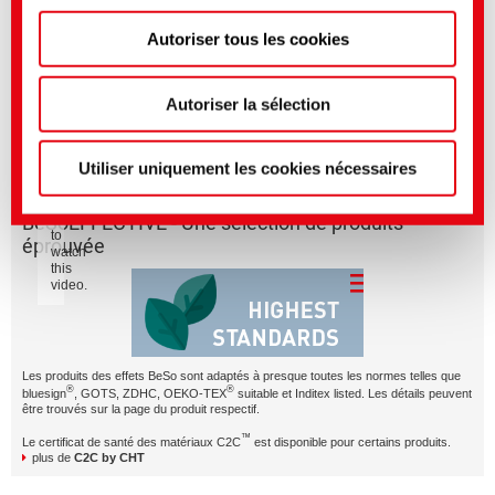
Autoriser tous les cookies
Vous pouvez effectuer des réglages plus précis ici ou
BeSoSOFT – just one of our smart effects with character.
dans notre
politique de confidentialité
.
(Mentions
légales)
Autoriser la sélection
BeSoSOFT en bref
Utiliser uniquement les cookies nécessaires
Please
accept
Marketing
BeSoEFFECTIVE - Une sélection de produits
cookies
to
éprouvée
watch
this
video.
Les produits des effets BeSo sont adaptés à presque toutes les normes telles que
®
®
bluesign
, GOTS, ZDHC, OEKO-TEX
suitable et Inditex listed. Les détails peuvent
être trouvés sur la page du produit respectif.
™
Le certificat de santé des matériaux C2C
est disponible pour certains produits.
plus de
C2C by CHT