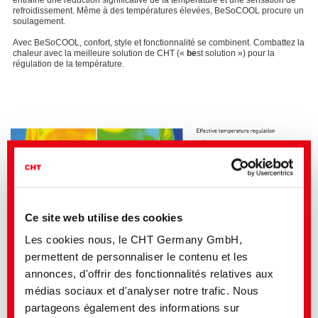
refroidissement. Même à des températures élevées, BeSoCOOL procure un
soulagement.
Avec BeSoCOOL, confort, style et fonctionnalité se combinent. Combattez la
chaleur avec la meilleure solution de CHT («
be
st solution ») pour la
régulation de la température.
Ce site web utilise des cookies
Les cookies nous, le CHT Germany GmbH,
permettent de personnaliser le contenu et les
annonces, d'offrir des fonctionnalités relatives aux
Effet rafraîchissant après une activité plus intense
médias sociaux et d'analyser notre trafic. Nous
Permet de réguler la température, l'humidité des vêtements et des tissus
partageons également des informations sur
sur la base d'une formulation hautement efficace et éprouvée.