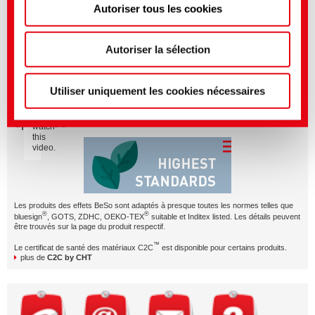
BeSoCOOL – just one of our smart effects with character.
Autoriser tous les cookies
Vous pouvez effectuer des réglages plus précis ici ou
dans notre
politique de confidentialité
.
(Mentions
BeSoCOOL en bref
légales)
Autoriser la sélection
Please
accept
Utiliser uniquement les cookies nécessaires
Marketing
BeSoEFFECTIVE - Une sélection de produits
cookies
to
éprouvée
watch
this
video.
Les produits des effets BeSo sont adaptés à presque toutes les normes telles que
®
®
bluesign
, GOTS, ZDHC, OEKO-TEX
suitable et Inditex listed. Les détails peuvent
être trouvés sur la page du produit respectif.
™
Le certificat de santé des matériaux C2C
est disponible pour certains produits.
plus de
C2C by CHT