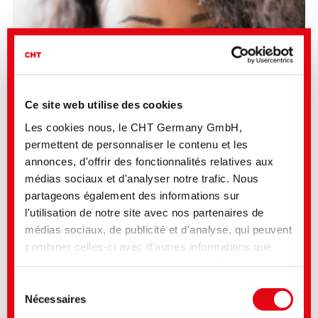
Ce site web utilise des cookies
Les cookies nous, le CHT Germany GmbH,
permettent de personnaliser le contenu et les
annonces, d'offrir des fonctionnalités relatives aux
médias sociaux et d'analyser notre trafic. Nous
partageons également des informations sur
l'utilisation de notre site avec nos partenaires de
Domaines d‘application
médias sociaux, de publicité et d'analyse, qui peuvent
Des crèmes et des lotions
Des baumes anti-imperfections (BB crèmes) et des crèmes
combiner celles-ci avec d'autres informations que
contrôlant la couleur (CC crèmes)
vous leur avez fournies ou qu'ils ont collectées lors
Le maquillage
Des rouges et des brillants à lèvres
de votre utilisation de leurs services. Vous consentez
Sélection
Des lotions faciales
à nos cookies si vous continuez à utiliser notre site
Des gels douches
Nécessaires
du
Des produits de protection solaire
Web. Pour certains des services utilisés, il est