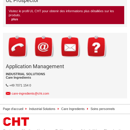
UL Prospector
Visitez le profil UL CHT pour obtenir des informations plus détaillées sur les
produits.
plus
Application Management
INDUSTRIAL SOLUTIONS
Care Ingredients
+49 7071 154 0
care-ingredients@cht.com
Page d'accueil
Industrial Solutions
Care Ingredients
Soins personnels