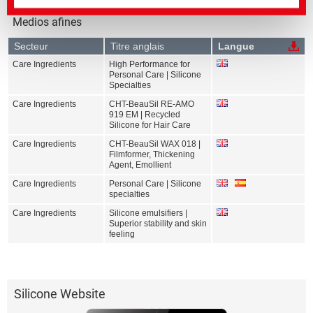
Medios afines
Secteur
Titre anglais
Langue
Care Ingredients
High Performance for
Personal Care | Silicone
Specialties
Care Ingredients
CHT-BeauSil RE-AMO
919 EM | Recycled
Silicone for Hair Care
Care Ingredients
CHT-BeauSil WAX 018 |
Filmformer, Thickening
Agent, Emollient
Care Ingredients
Personal Care | Silicone
specialties
Care Ingredients
Silicone emulsifiers |
Superior stability and skin
feeling
Silicone Website