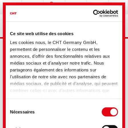
Ce site web utilise des cookies
Les cookies nous, le CHT Germany GmbH,
permettent de personnaliser le contenu et les
annonces, d'offrir des fonctionnalités relatives aux
médias sociaux et d'analyser notre trafic. Nous
partageons également des informations sur
l'utilisation de notre site avec nos partenaires de
Mobile Login
médias sociaux, de publicité et d'analyse, qui peuvent
combiner celles-ci avec d'autres informations que
Nom d'utilisateur:
vous leur avez fournies ou qu'ils ont collectées lors
de votre utilisation de leurs services. Vous consentez
Mot de passe:
Sélection
à nos cookies si vous continuez à utiliser notre site
Nécessaires
du
Web. Pour certains des services utilisés, il est
consentement
Login
possible que des données soient transmises aux