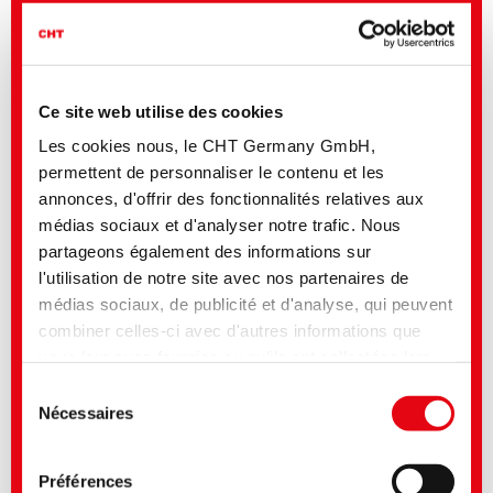
Entretien des voitures
Lavage des voitures, entretien du vernis, entretien de l’intérieur,
entretien des pneus et des matières synthétiques ...
Ce site web utilise des cookies
Les cookies nous, le CHT Germany GmbH,
permettent de personnaliser le contenu et les
Facts check: Silicone
annonces, d'offrir des fonctionnalités relatives aux
médias sociaux et d'analyser notre trafic. Nous
Please
partageons également des informations sur
accept
l'utilisation de notre site avec nos partenaires de
Marketing
cookies
médias sociaux, de publicité et d'analyse, qui peuvent
Soins personnels
to
combiner celles-ci avec d'autres informations que
watch
this
vous leur avez fournies ou qu'ils ont collectées lors
video.
de votre utilisation de leurs services. Vous consentez
Sélection
Entretien ménager
à nos cookies si vous continuez à utiliser notre site
Nécessaires
du
Web. Pour certains des services utilisés, il est
consentement
possible que des données soient transmises aux
Préférences
Entretien des voitures
États-Unis et traitées par les autorités américaines.