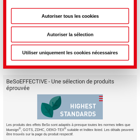
Aspects particuliers de la durabilité
s'applique donc.
L'allongement de la durée de vie de vos vêtements réduit la
consommation de ressources naturelles et donc l'impact sur
Autoriser tous les cookies
Vous pouvez effectuer des réglages plus précis ici ou
l'environnement
dans notre
politique de confidentialité
.
(Mentions
légales)
Autoriser la sélection
BeSoBRIGHT – just one of our smart effects with
character.
Utiliser uniquement les cookies nécessaires
BeSoEFFECTIVE - Une sélection de produits
éprouvée
Les produits des effets BeSo sont adaptés à presque toutes les normes telles que
®
®
bluesign
, GOTS, ZDHC, OEKO-TEX
suitable et Inditex listed. Les détails peuvent
être trouvés sur la page du produit respectif.