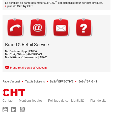
™
Le certificat de santé des matériaux C2C
est disponible pour certains produits.
plus de
C2C by CHT
Brand & Retail Service
Mr. Dietmar Hipp | EMEA
Mr. Craig White | AMERICAS
Ms. Nittima Kulmanoros | APAC
brand-retail-service@cht.com
®
®
Page d'accueil
Textile Solutions
BeSo
EFFECTIVE
BeSo
BRIGHT
Contact
Mentions légales
Politique de confidentialité
Plan de site