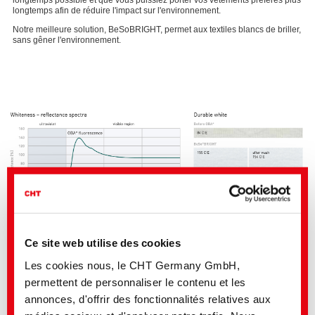
longtemps afin de réduire l'impact sur l'environnement.
Notre meilleure solution, BeSoBRIGHT, permet aux textiles blancs de briller,
sans gêner l'environnement.
Ce site web utilise des cookies
Les cookies nous, le CHT Germany GmbH,
Comment BeSoBRIGHT fonctionne
permettent de personnaliser le contenu et les
Un blanc et une brillance durables
annonces, d'offrir des fonctionnalités relatives aux
Prolongement du cycle de vie des vêtements
Empêche le jaunissement et la formation d’un voile gris même après