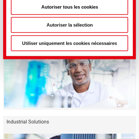
Autoriser tous les cookies
Vous pouvez effectuer des réglages plus précis ici ou
dans notre
politique de confidentialité
.
(Mentions
légales)
Autoriser la sélection
Produits phares
Utiliser uniquement les cookies nécessaires
Industrial Solutions