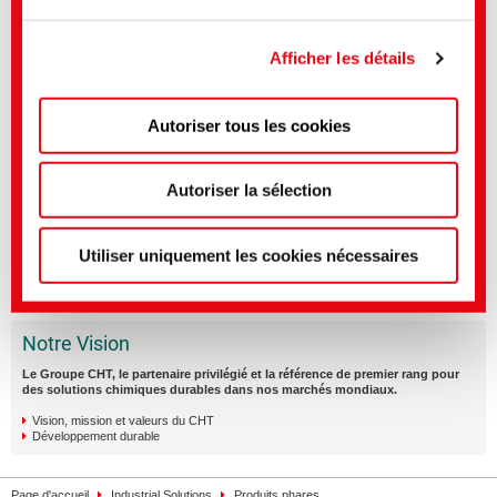
Framework et que la décision d'adéquation de la
Commission européenne selon l'article 45 du RGPD
Afficher les détails
s'applique donc.
Autoriser tous les cookies
Vous pouvez effectuer des réglages plus précis ici ou
dans notre
politique de confidentialité
.
(Mentions
légales)
Autoriser la sélection
Utiliser uniquement les cookies nécessaires
Notre Vision
Le Groupe CHT, le partenaire privilégié et la référence de premier rang pour
des solutions chimiques durables dans nos marchés mondiaux.
Vision, mission et valeurs du CHT
Développement durable
Page d'accueil
Industrial Solutions
Produits phares