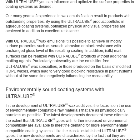
®
With ULTRALUBE
you can influence and optimize the surface properties in
coating systems as desired.
Our many years of experience in wax emulsification result in products with
®
outstanding properties. By using the ULTRALUBE
product portfolio in
aqueous coating systems, optimized physical and visual properties are
achieved in addition to excellent resistance.
®
With ULTRALUBE
wax emulsions it is possible to achieve or modify
surface properties such as scratch, abrasion or block resistance with
unchanged gloss level of the resulting coating. In addition, (silk) matt
®
surfaces can be realized with ULTRALUBE
products without additional
matting agents. Particularly noteworthy are the emulsifier-free
®
ULTRALUBE
wax specialties, or those produced on the basis of modified
HDPE waxes, which lead to very good blocking resistance in paint systems
without at the same time negatively influencing the recoatability.
Environmentally sound coating systems with
®
ULTRALUBE
®
In the development of ULTRALUBE
wax additives, the focus is on the use
of environmentally compatible raw materials that are as physiologically
harmless as possible. The latest developments document these efforts to
®
the extent that ULTRALUBE
types with further increased environmental
compatibility are available to meet the demand for more environmentally
®
compatible coating systems. Like the classic established ULTRALUBE
types, the new developments are characterized by the fact that they are