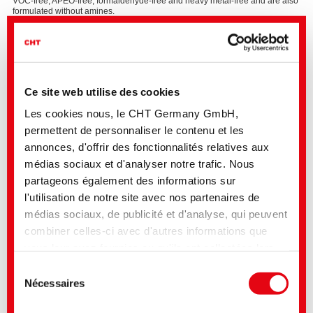
VOC-free, APEO-free, formaldehyde-free and heavy metal-free and are also
formulated without amines.
With a targeted selection of raw materials as well as the interplay of
formulation and adapted process control, the prerequisites for various
international requirements, such as FDA 175.300, BfR XIV and XXXVI,
Swiss Ordinance, Plastic Directive, etc., are fulfilled.
Ce site web utilise des cookies
Les cookies nous, le CHT Germany GmbH,
permettent de personnaliser le contenu et les
annonces, d'offrir des fonctionnalités relatives aux
médias sociaux et d'analyser notre trafic. Nous
partageons également des informations sur
l'utilisation de notre site avec nos partenaires de
médias sociaux, de publicité et d'analyse, qui peuvent
combiner celles-ci avec d'autres informations que
vous leur avez fournies ou qu'ils ont collectées lors
de votre utilisation de leurs services. Vous consentez
Sélection
à nos cookies si vous continuez à utiliser notre site
Nécessaires
du
Web. Pour certains des services utilisés, il est
consentement