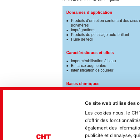
l’entretien du cuir de haute qualité.
Domaines d‘application
Produits d’entretien contenant des cires 
polymères
Imprégnations
Produits de polissage auto-brillant
Huile de teck
Caractéristiques et effets
Imperméabilisation à l‘eau
Brillance augmentée
Intensification de couleur
Bases chimiques
Des émulsions de silicone
Des émulsions de cire
Ce site web utilise des 
Les cookies nous, le CH
d'offrir des fonctionnali
Medios afines
également des information
publicité et d'analyse, q
Secteur
Titre allemand