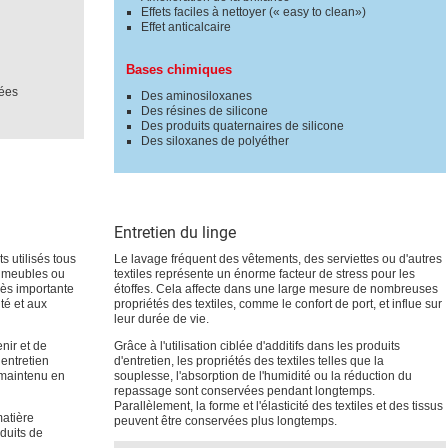
Effets faciles à nettoyer (« easy to clean»)
Effet anticalcaire
Bases chimiques
iées
Des aminosiloxanes
Des résines de silicone
Des produits quaternaires de silicone
Des siloxanes de polyéther
Entretien du linge
s utilisés tous
Le lavage fréquent des vêtements, des serviettes ou d'autres
es meubles ou
textiles représente un énorme facteur de stress pour les
très importante
étoffes. Cela affecte dans une large mesure de nombreuses
té et aux
propriétés des textiles, comme le confort de port, et influe sur
leur durée de vie.
enir et de
Grâce à l'utilisation ciblée d'additifs dans les produits
’entretien
d'entretien, les propriétés des textiles telles que la
t maintenu en
souplesse, l'absorption de l'humidité ou la réduction du
repassage sont conservées pendant longtemps.
Parallèlement, la forme et l'élasticité des textiles et des tissus
matière
peuvent être conservées plus longtemps.
duits de