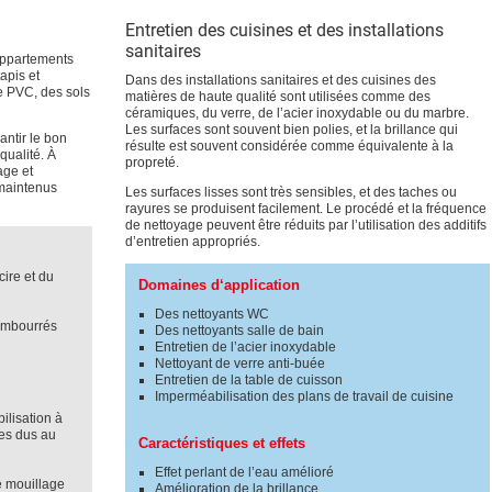
Entretien des cuisines et des installations
sanitaires
appartements
apis et
Dans des installations sanitaires et des cuisines des
de PVC, des sols
matières de haute qualité sont utilisées comme des
céramiques, du verre, de l’acier inoxydable ou du marbre.
Les surfaces sont souvent bien polies, et la brillance qui
antir le bon
résulte est souvent considérée comme équivalente à la
qualité. À
propreté.
age et
 maintenus
Les surfaces lisses sont très sensibles, et des taches ou
rayures se produisent facilement. Le procédé et la fréquence
de nettoyage peuvent être réduits par l’utilisation des additifs
d’entretien appropriés.
cire et du
Domaines d‘application
Des nettoyants WC
rembourrés
Des nettoyants salle de bain
Entretien de l’acier inoxydable
Nettoyant de verre anti-buée
Entretien de la table de cuisson
Imperméabilisation des plans de travail de cuisine
ilisation à
es dus au
Caractéristiques et effets
Effet perlant de l’eau amélioré
e mouillage
Amélioration de la brillance