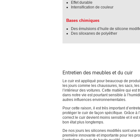
Effet durable
Intensification de couleur
Bases chimiques
Des émulsions d’huile de silicone modif
Des siloxanes de polyéther
Entretien des meubles et du cuir
Le cuir est appliqué pour beaucoup de produit
les jours comme les chaussures, les sacs, l
l’intérieur des voitures. Cette matière qui est 
dans notre vie est pourtant sensible à l’humidi
autres influences environnementales.
Pour cette raison, il est très important d’entret
protéger le cuir de façon spécifique. Grâce à l
correct le cuir devient moins sensible et il es
bon état plus longtemps.
De nos jours les silicones modifiés sont une 
première innovante et importante pour les pro