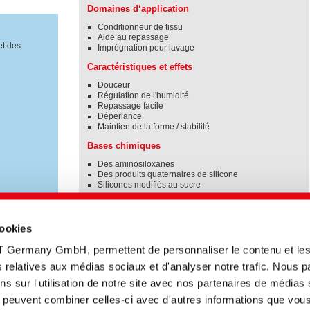
Domaines d‘application
Conditionneur de tissu
Aide au repassage
et des
Imprégnation pour lavage
Caractéristiques et effets
Douceur
Régulation de l'humidité
Repassage facile
Déperlance
Maintien de la forme / stabilité
Bases chimiques
Des aminosiloxanes
Des produits quaternaires de silicone
Silicones modifiés au sucre
cookies
T Germany GmbH, permettent de personnaliser le contenu et le
tés relatives aux médias sociaux et d'analyser notre trafic. Nous 
s sur l'utilisation de notre site avec nos partenaires de médias
ui peuvent combiner celles-ci avec d'autres informations que vou
Titre anglais
Type
Date
Langue