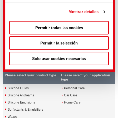
aplica la decisión de adecuación de la Comisión de la
Médias associés
UE con arreglo al artículo 45 del RGPD.
Mostrar detalles
Sector
Título inglés
Lengua
Puedes hacer ajustes más precisos aquí o en nuestra
Care Ingredients
High Performance for
Permitir todas las cookies
Personal Care | Silicone
política de privacidad
.
(Impresión)
Specialties
Care Ingredients
Special products for
Permitir la selección
Home Care and Car Care
Solo usar cookies necesarias
Get more information on
www.cht-silicones.com
Please select your product type
Please select your application
type
Silicone Fluids
Personal Care
Silicone Antifoams
Car Care
Silicone Emulsions
Home Care
Surfactants & Emulsifiers
Waxes