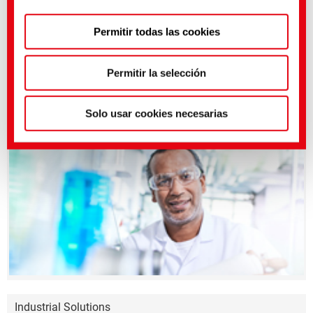
Puedes hacer ajustes más precisos aquí o en nuestra
Permitir todas las cookies
política de privacidad
.
(Impresión)
Permitir la selección
Productos destacados
Solo usar cookies necesarias
Industrial Solutions