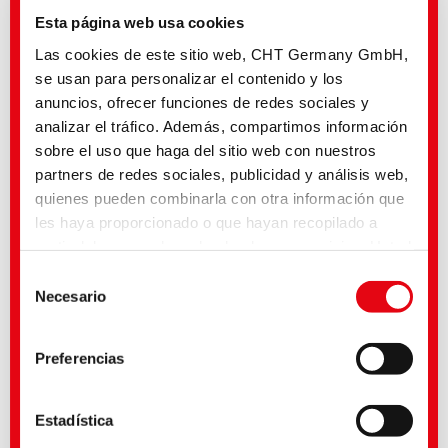
Esta página web usa cookies
Las cookies de este sitio web, CHT Germany GmbH,
se usan para personalizar el contenido y los
anuncios, ofrecer funciones de redes sociales y
analizar el tráfico. Además, compartimos información
sobre el uso que haga del sitio web con nuestros
partners de redes sociales, publicidad y análisis web,
Instagram | LAB102 - Blue veins of CHT
quienes pueden combinarla con otra información que
les haya proporcionado o que hayan recopilado a
partir del uso que haya hecho de sus servicios. Usted
acepta nuestras cookies si continúa utilizando
Selección
nuestro sitio web. Con algunos de los servicios
Necesario
de
utilizados, existe la posibilidad de que los datos se
consentimiento
transfieran a los Estados Unidos y sean tratados por
Preferencias
las autoridades estadounidenses. Según la situación
legal actual, Estados Unidos es considerado un tercer
país inseguro con un nivel de protección de datos
Estadística
insuficiente. Las empresas de Estados Unidos sólo