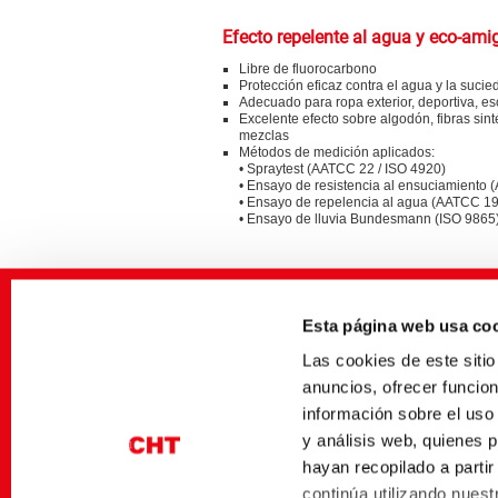
Efecto repelente al agua y eco-ami
Libre de fluorocarbono
Protección eficaz contra el agua y la suci
Adecuado para ropa exterior, deportiva, esc
Excelente efecto sobre algodón, fibras sint
mezclas
Métodos de medición aplicados:
• Spraytest (AATCC 22 / ISO 4920)
• Ensayo de resistencia al ensuciamiento
• Ensayo de repelencia al agua (AATCC 19
• Ensayo de lluvia Bundesmann (ISO 9865
Aspectos especiales de sostenibili
Productos con una elevada proporción de 
Esta página web usa co
base biológica, medido según ASTM D686
Sin sustancias fluoradas
Las cookies de este sit
Sin formaldehído
Posibilidad de aplicación sin isocianatos 
anuncios, ofrecer funcio
AOX
información sobre el uso
y análisis web, quienes 
hayan recopilado a parti
BeSoDRY – just one of our smart e
continúa utilizando nuestr