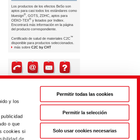
Los productos de los efectos BeSo son
aptos para casi todos los estándares como
®
bluesign
, GOTS, ZDHC, aptos para
®
OEKO-TEX
y listados por Inditex.
Encontrará más información en la página
del producto correspondiente.
™
Certificado de salud de materiales C2C
disponible para productos seleccionados.
más sobre
C2C by CHT
Brand & Retail Service
Mr. Dietmar Hipp | EMEA
Permitir todas las cookies
Mr. Craig White | AMERICAS
Ms. Nittima Kulmanoros | APAC
ido y los
s
brand-retail-service@cht.com
Permitir la selección
 publicidad
ado o que
Solo usar cookies necesarias
s cookies si
sibilidad de