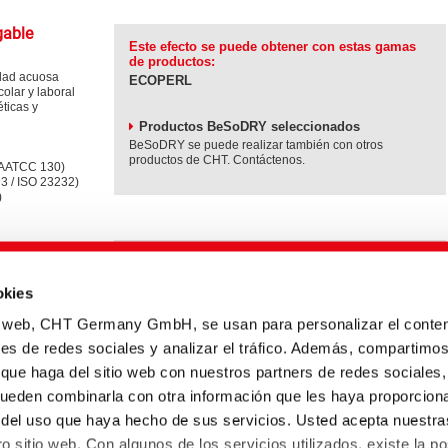
gable
Este efecto se puede obtener con estas gamas
de productos:
edad acuosa
ECOPERL
olar y laboral
éticas y
Productos BeSoDRY seleccionados
BeSoDRY se puede realizar también con otros
productos de CHT. Contáctenos.
 (AATCC 130)
3 / ISO 23232)
)
dad
BeSoDRY explicado brevemente
materiales de
okies
6-21
Please
io web, CHT Germany GmbH, se usan para personalizar el conten
accept
bloqueados, ni
Marketing
nes de redes sociales y analizar el tráfico. Además, compartimo
cookies
to
 que haga del sitio web con nuestros partners de redes sociales,
watch
pueden combinarla con otra información que les haya proporcion
this
video.
r del uso que haya hecho de sus servicios. Usted acepta nuestra
ffects with
o sitio web. Con algunos de los servicios utilizados, existe la po