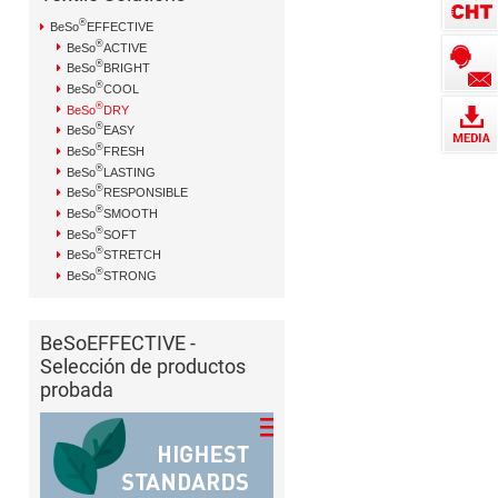
®
BeSo
EFFECTIVE
®
BeSo
ACTIVE
®
BeSo
BRIGHT
®
BeSo
COOL
®
BeSo
DRY
®
BeSo
EASY
®
BeSo
FRESH
®
BeSo
LASTING
®
BeSo
RESPONSIBLE
®
BeSo
SMOOTH
®
BeSo
SOFT
®
BeSo
STRETCH
®
BeSo
STRONG
BeSoEFFECTIVE -
Selección de productos
probada