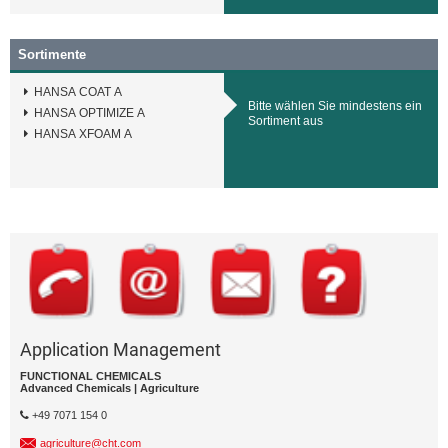
Sortimente
HANSA COAT A
Bitte wählen Sie mindestens ein
HANSA OPTIMIZE A
Sortiment aus
HANSA XFOAM A
Application Management
FUNCTIONAL CHEMICALS
Advanced Chemicals | Agriculture
+49 7071 154 0
agriculture@cht.com