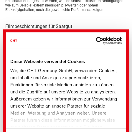
Entschäumer hergestellt werden, welche selbst in kritischen Bedingungen,
wie zum Beispiel extrem niedrigen pH-Werten oder hohen
Elektrolytgehalten, noch die gewünschte Performance zeigen.
Filmbeschichtungen für Saatgut
Wachsemulsionen sind zwar ein Nischensegment innerhalb des Marktes für
Saatgutbeschichtungsmaterialien, spielen jedoch eine wichtige Rolle bei
der Verbesserung der Fließfähigkeit, Abriebfestigkeit und
Feuchtigkeitsregulierung von Saatgut. Unsere mikroplastikfreien,
biobasierten Wachsemulsionen sorgen für eine effektive Staubreduzierung
und eine verbesserte Saatgutverarbeitung.
Diese Webseite verwendet Cookies
Wir, die CHT Germany GmbH, verwenden Cookies,
Anwendungsfelder:
um Inhalte und Anzeigen zu personalisieren,
Hilfsmittelformulierungen
Funktionen für soziale Medien anbieten zu können
Düngemittel und Pflanzenschutzmittel
und die Zugriffe auf unsere Website zu analysieren.
Saatgutbeschichtungen
Außerdem geben wir Informationen zur Verwendung
unserer Website an unsere Partner für soziale
Medien, Werbung und Analysen weiter. Unsere
Partner führen diese Informationen möglicherweise
mit weiteren Daten zusammen, die Sie ihnen