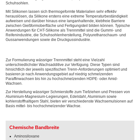
Schuhsohlen.
Mit Silikonen lassen sich thermogeformte Materialien sehr effektiv
herauslösen, da Silikone erstens eine extreme Temperaturbeständigkeit
aufweisen und darüber hinaus eine langanhaltende, klebfreie Barriere
zwischen Gießformoberfläche und Fertigungsteil bilden können. Typische
Anwendungen für CHT-Silikone als Trennmittel sind die Gummi- und
Reifenindustrie, die Schuhsohlenherstellung, Polyurethanschaum- und
Gussanwendungen sowie die Druckgussindustrie.
Zur Formulierung wässriger Trennmittel steht eine Vielzahl
unterschiedlichster Wachsadditive zur Verfügung. Diese Typen sind
hinsichtlich der jeweils spezifischen Trenn-Anforderungen optimiert und
basieren je nach Anwendungsgebiet auf niedrig schmelzenden
Paraffinwachsen bis hin zu hochschmelzenden HDPE- oder Amid-
Wachsen.
Zur Herstellung wässriger Schmierstoffe zum Tiefziehen und Pressen von
Aluminium-Magnesium-Legierungen, Edelstahl, Aluminium sowie
kohlenstoffhaltigem Stahl, bieten wir verschiedenste Wachsemulsionen auf
Basis mittel- bis hochschmelzender Wachse.
Chemische Bandbreite
Aminosiloxane