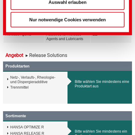
(Impressum)
Bereich
Titel englisch
Sprache
Auswahl erlauben
Release Agents
Core Range for Galvanic
Coatings
Nur notwendige Cookies verwenden
Release Agents
Core Range for Release
Agents
Release Agents
Additives for Release
Agents and Lubricants
Angebot
▸ Release Solutions
Produktarten
Netz-, Verlaufs-, Rheologie-
Bitte wählen Sie mindestens eine
und Dispergieradditive
Produktart aus
Trennmittel
Sortimente
HANSA OPTIMIZE R
Bitte wählen Sie mindestens ein
HANSA RELEASE R