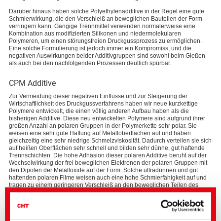
Darüber hinaus haben solche Polyethylenadditive in der Regel eine gute
Schmierwirkung, die den Verschleiß an beweglichen Bauteilen der Form
verringern kann. Gängige Trennmittel verwenden normalerweise eine
Kombination aus modifizierten Silikonen und niedermolekularen
Polymeren, um einen störungsfreien Druckgussprozess zu ermöglichen.
Eine solche Formulierung ist jedoch immer ein Kompromiss, und die
negativen Auswirkungen beider Additivgruppen sind sowohl beim Gießen
als auch bei den nachfolgenden Prozessen deutlich spürbar.
CPM Additive
Zur Vermeidung dieser negativen Einflüsse und zur Steigerung der
Wirtschaftlichkeit des Druckgussverfahrens haben wir neue kurzkettige
Polymere entwickelt, die einen völlig anderen Aufbau haben als die
bisherigen Additive. Diese neu entwickelten Polymere sind aufgrund ihrer
großen Anzahl an polaren Gruppen in der Polymerkette sehr polar. Sie
weisen eine sehr gute Haftung auf Metalloberflächen auf und haben
gleichzeitig eine sehr niedrige Schmelzviskosität. Dadurch verteilen sie sich
auf heißen Oberflächen sehr schnell und bilden sehr dünne, gut haftende
Trennschichten. Die hohe Adhäsion dieser polaren Additive beruht auf der
Wechselwirkung der frei beweglichen Elektronen der polaren Gruppen mit
den Dipolen der Metalloxide auf der Form. Solche ultradünnen und gut
haftenden polaren Filme weisen auch eine hohe Schmierfähigkeit auf und
tragen zu einem geringeren Verschleiß an den beweglichen Teilen des
Werkzeugs (z. B. an den Auswerfern) bei. Darüber hinaus weisen sie ein
sehr hohes Trennvermögen während des Gießprozesses auf. Nach dem
Gießvorgang verbleibende Trennmittelreste werden bei der nächsten
Anwendung abgewaschen, so dass sich in den kühleren Zonen der Form