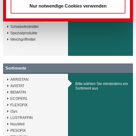
Oberflächenmodifikatoren/
Nur notwendige Cookies verwenden
Griffmodifikatoren
Rauavivagen
Sanforisierhilfsmittel
Schiebefestmittel
Spezialprodukte
Weichgriffmittel
Sortimente
ARRISTAN
Bitte wählen Sie mindestens ein
AVISTAT
Sortiment aus
BEMATIN
ECOPERL
FLEXOFIX
iSys
LUSTRAFFIN
NouWell
PESOFIX