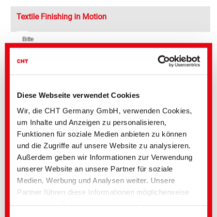
Textile Finishing in Motion
Bitte
akzeptieren
Sie
Nachhaltige Ausrüstungsmittel im Fokus:
Marketing
ARRISTAN rAIR
Cookies
POLYAVIN bPEN
um
dieses
TUBINGAL RISE
Video
Diese Webseite verwendet Cookies
anzuschauen.
Wir, die CHT Germany GmbH, verwenden Cookies,
um Inhalte und Anzeigen zu personalisieren,
Weiterführende Medien
Funktionen für soziale Medien anbieten zu können
und die Zugriffe auf unsere Website zu analysieren.
Bereich
Titel englisch
Sprache
Außerdem geben wir Informationen zur Verwendung
Textile Solutions
Take up the Thread |
unserer Website an unsere Partner für soziale
Finishing of yarns and
threads
Medien, Werbung und Analysen weiter. Unsere
Textile Solutions
ECOPERL YWR |
Partner führen diese Informationen möglicherweise
Sustainable Water
mit weiteren Daten zusammen, die Sie ihnen
Barrier
bereitgestellt haben oder die im Rahmen Ihrer
Textile Solutions
TUBINGAL RISE |