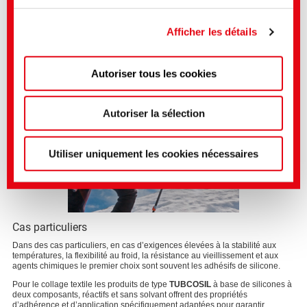
des substrats absorbants.
Framework et que la décision d'adéquation de la
Commission européenne selon l'article 45 du RGPD
Afficher les détails
s'applique donc.
Autoriser tous les cookies
Vous pouvez effectuer des réglages plus précis ici ou
dans notre
politique de confidentialité
.
(Mentions
légales)
Autoriser la sélection
Utiliser uniquement les cookies nécessaires
Cas particuliers
Dans des cas particuliers, en cas d’exigences élevées à la stabilité aux
températures, la flexibilité au froid, la résistance au vieillissement et aux
agents chimiques le premier choix sont souvent les adhésifs de silicone.
Pour le collage textile les produits de type
TUBCOSIL
à base de silicones à
deux composants, réactifs et sans solvant offrent des propriétés
d’adhérence et d’application spécifiquement adaptées pour garantir