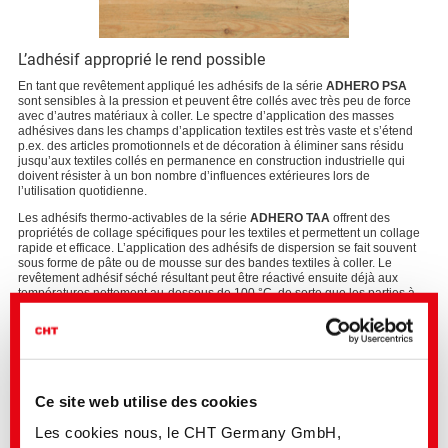
L’adhésif approprié le rend possible
En tant que revêtement appliqué les adhésifs de la série
ADHERO PSA
sont sensibles à la pression et peuvent être collés avec très peu de force
avec d’autres matériaux à coller. Le spectre d’application des masses
adhésives dans les champs d’application textiles est très vaste et s’étend
p.ex. des articles promotionnels et de décoration à éliminer sans résidu
jusqu’aux textiles collés en permanence en construction industrielle qui
doivent résister à un bon nombre d’influences extérieures lors de
l’utilisation quotidienne.
Les adhésifs thermo-activables de la série
ADHERO TAA
offrent des
propriétés de collage spécifiques pour les textiles et permettent un collage
rapide et efficace. L’application des adhésifs de dispersion se fait souvent
sous forme de pâte ou de mousse sur des bandes textiles à coller. Le
revêtement adhésif séché résultant peut être réactivé ensuite déjà aux
températures nettement au-dessous de 100 °C, de sorte que les parties à
coller peuvent être collées facilement en les soumettre à une légère
pression. En combinaison avec des agents de réticulation appropriés des
collages permanents et stables aux températures peuvent être obtenus.
Ce site web utilise des cookies
Les cookies nous, le CHT Germany GmbH,