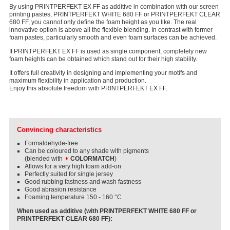
By using PRINTPERFEKT EX FF as additive in combination with our screen
printing pastes, PRINTPERFEKT WHITE 680 FF or PRINTPERFEKT CLEAR
680 FF, you cannot only define the foam height as you like. The real
innovative option is above all the flexible blending. In contrast with former
foam pastes, particularly smooth and even foam surfaces can be achieved.
If PRINTPERFEKT EX FF is used as single component, completely new
foam heights can be obtained which stand out for their high stability.
It offers full creativity in designing and implementing your motifs and
maximum flexibility in application and production.
Enjoy this absolute freedom with PRINTPERFEKT EX FF.
Convincing characteristics
Formaldehyde-free
Can be coloured to any shade with pigments
(blended with
COLORMATCH
)
Allows for a very high foam add-on
Perfectly suited for single jersey
Good rubbing fastness and wash fastness
Good abrasion resistance
Foaming temperature 150 - 160 °C
When used as additive (with PRINTPERFEKT WHITE 680 FF or
PRINTPERFEKT CLEAR 680 FF):