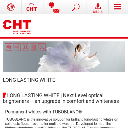
LONG LASTING WHITE
LONG LASTING WHITE | Next Level optical
brighteners – an upgrade in comfort and whiteness
Permanent whites with TUBOBLANC®
TUBOBLANC is the innovative solution for brilliant, long-lasting whites on
cellulosic fibers – even after multiple washes. Developed to meet the