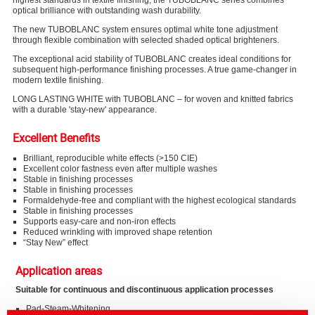
highest standards in textile finishing, the TUBOBLANC series combines
optical brilliance with outstanding wash durability.
The new TUBOBLANC system ensures optimal white tone adjustment
through flexible combination with selected shaded optical brighteners.
The exceptional acid stability of TUBOBLANC creates ideal conditions for
subsequent high-performance finishing processes. A true game-changer in
modern textile finishing.
LONG LASTING WHITE with TUBOBLANC – for woven and knitted fabrics
with a durable 'stay-new' appearance.
Excellent Benefits
Brilliant, reproducible white effects (>150 CIE)
Excellent color fastness even after multiple washes
Stable in finishing processes
Stable in finishing processes
Formaldehyde-free and compliant with the highest ecological standards
Stable in finishing processes
Supports easy-care and non-iron effects
Reduced wrinkling with improved shape retention
“Stay New” effect
Application areas
Suitable for continuous and discontinuous application processes
Pad-Steam-Whitening