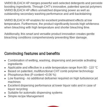
VARIO BLEACH 4P merges powerful well-selected detergents and peroxide
boosting ingredients. Through CHT’s innovative, patented special polymers
VARIO BLEACH 4P offers unmatched dispersing power as well as
outstanding secondary washing performance and anti-backstaining
VARIO BLEACH 4P enables for excellent pretreatment effects at low
temperature. Furthermore, the product significantly boosts high whiteness
when bleaching with high temperature and shorter bleaching time.
Additionally, this smart and versatile product innovation creates gentle
bleaching conditions comprehensively preventing fiber damage.
Convincing features and benefits
Combination of wetting, washing, dispersing and peroxide activating
ingredients
Applicable and effective in a wide temperature range from 80 - 110 °C
Based on patented, multifunctional CHT comb polymer technology
Phosphorus-free (P-content <0.06 %)
Low foaming - no additional defoamer required on high turbulence jet
machines
Excellent dispersing performance at lower liquor ratio and in case of
liquor recycling
Suitable for automatic dispensing systems
Simple recipe Management