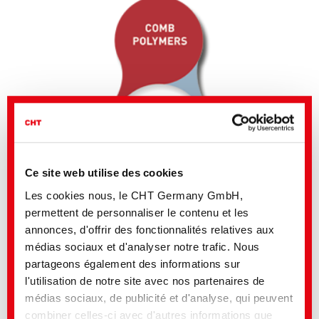
Ce site web utilise des cookies
Les cookies nous, le CHT Germany GmbH,
permettent de personnaliser le contenu et les
annonces, d'offrir des fonctionnalités relatives aux
médias sociaux et d'analyser notre trafic. Nous
partageons également des informations sur
Ecologically and economically sound
l'utilisation de notre site avec nos partenaires de
Saves resources: less water, less wastewater
médias sociaux, de publicité et d'analyse, qui peuvent
Less chemical consumption overall
combiner celles-ci avec d'autres informations que
Flexible application at low temperature to save energy or at