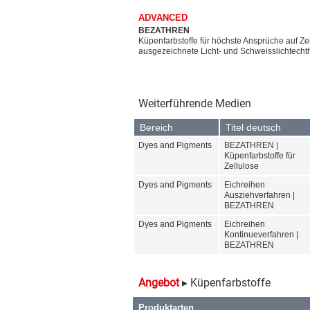
ADVANCED
BEZATHREN
Küpenfarbstoffe für höchste Ansprüche auf Z
ausgezeichnete Licht- und Schweisslichtechth
Weiterführende Medien
Bereich
Titel deutsch
Dyes and Pigments
BEZATHREN |
Küpenfarbstoffe für
Zellulose
Dyes and Pigments
Eichreihen
Ausziehverfahren |
BEZATHREN
Dyes and Pigments
Eichreihen
Kontinueverfahren |
BEZATHREN
Angebot
▸ Küpenfarbstoffe
Produktarten