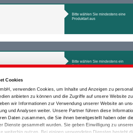
Bitte wählen Sie mindestens eine
Produktart aus
Bitte wählen Sie mindestens ein
Sortiment aus
et Cookies
bH, verwenden Cookies, um Inhalte und Anzeigen zu personali
edien anbieten zu können und die Zugriffe auf unsere Website zu
eben wir Informationen zur Verwendung unserer Website an uns
INDITEX
Bitte wählen Sie mindestens einen
ung und Analysen weiter. Unsere Partner führen diese Informati
OEKOTEX
Standard aus
ZDHC
ren Daten zusammen, die Sie ihnen bereitgestellt haben oder di
r Dienste gesammelt wurden. Sie geben Einwilligung zu unsere
 weiterhin nutzen. Bei einigen verwendeten Diensten besteht d