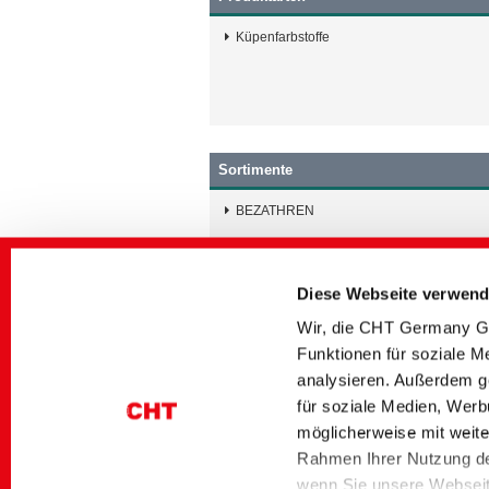
Küpenfarbstoffe
Sortimente
BEZATHREN
Diese Webseite verwend
Wir, die CHT Germany Gm
Standards und Labels
Funktionen für soziale M
analysieren. Außerdem g
BLUESIGN
für soziale Medien, Werb
C2C
GOTS
möglicherweise mit weite
Rahmen Ihrer Nutzung de
wenn Sie unsere Webseite