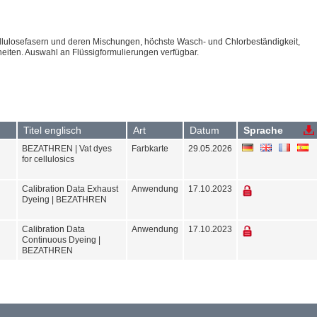
ellulosefasern und deren Mischungen, höchste Wasch- und Chlorbeständigkeit,
eiten. Auswahl an Flüssigformulierungen verfügbar.
Titel englisch
Art
Datum
Sprache
BEZATHREN | Vat dyes
Farbkarte
29.05.2026
for cellulosics
Calibration Data Exhaust
Anwendung
17.10.2023
Dyeing | BEZATHREN
Calibration Data
Anwendung
17.10.2023
Continuous Dyeing |
BEZATHREN