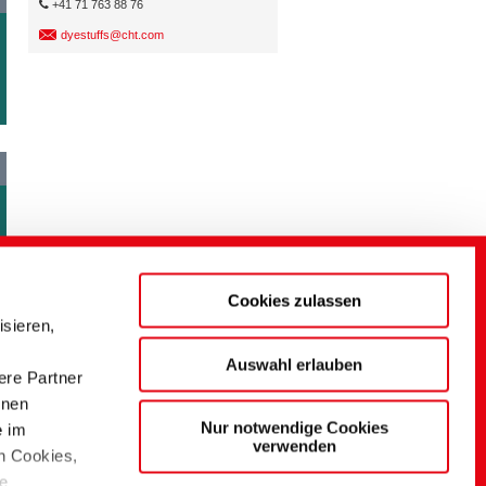
+41 71 763 88 76
dyestuffs@cht.com
Cookies zulassen
sieren,
Auswahl erlauben
ere Partner
onen
Nur notwendige Cookies
e im
verwenden
n Cookies,
ie