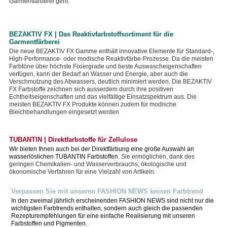
Garmentfärberei geht.
BEZAKTIV FX | Das Reaktivfarbstoffsortiment für die
Garmentfärberei
Die neue BEZAKTIV FX Gamme enthält innovative Elemente für Standard-,
High-Performance- oder modische Reaktivfärbe-Prozesse. Da die meisten
Farbtöne über höchste Fixiergrade und beste Auswascheigenschaften
verfügen, kann der Bedarf an Wasser und Energie, aber auch die
Verschmutzung des Abwassers, deutlich minimiert werden. Die BEZAKTIV
FX Farbstoffe zeichnen sich ausserdem durch ihre positiven
Echtheitseigenschaften und das vielfältige Einsatzspektrum aus. Die
meisten BEZAKTIV FX Produkte können zudem für modische
Bleichbehandlungen eingesetzt werden
TUBANTIN | Direktfarbstoffe für Zellulose
Wir bieten Ihnen auch bei der Direktfärbung eine große Auswahl an
wasserlöslichen TUBANTIN Farbstoffen.
Sie ermöglichen, dank des
geringen Chemikalien- und Wasserverbrauchs, ökologische und
ökonomische Verfahren für eine Vielzahl von Artikeln.
Verpassen Sie mit unseren FASHION NEWS keinen Farbtrend
In den zweimal jährlich erscheinenden FASHION NEWS sind nicht nur die
wichtigsten Farbtrends enthalten, sondern auch gleich die passenden
Rezepturempfehlungen für eine einfache Realisierung mit unseren
Farbstoffen und Pigmenten.