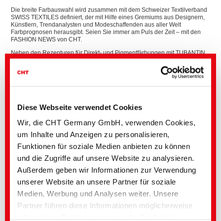
Die breite Farbauswahl wird zusammen mit dem Schweizer Textilverband
SWISS TEXTILES definiert, der mit Hilfe eines Gremiums aus Designern,
Künstlern, Trendanalysten und Modeschaffenden aus aller Welt
Farbprognosen herausgibt. Seien Sie immer am Puls der Zeit – mit den
FASHION NEWS von CHT.
Neben den Rezepturen für Direkt- und Pigmentfärbungen mit TUBANTIN
bzw. BEZAPRINT, finden Sie ab sofort auch Rezepturempfehlungen, die
speziell auf unsere BEZAKTIV FX Reaktivgamme abgestimmt sind:
Klassische Farbstoffauswahl
Niedertemperaturseifen
Bestmögliche Ätzbarkeit
Hohe Lichtechtheiten
Diese Webseite verwendet Cookies
Wir, die CHT Germany GmbH, verwenden Cookies,
um Inhalte und Anzeigen zu personalisieren,
Funktionen für soziale Medien anbieten zu können
und die Zugriffe auf unsere Website zu analysieren.
Außerdem geben wir Informationen zur Verwendung
unserer Website an unsere Partner für soziale
Medien, Werbung und Analysen weiter. Unsere
Partner führen diese Informationen möglicherweise
mit weiteren Daten zusammen, die Sie ihnen