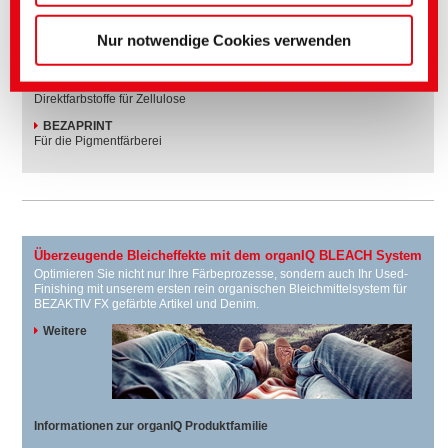
Ihre Farbstofflösungen für alle Anforderungen
Nur notwendige Cookies verwenden
BEZAKTIV FX
Reaktivfarbstoffselektion für die Garmentfärberei
TUBANTIN
Direktfarbstoffe für Zellulose
BEZAPRINT
Für die Pigmentfärberei
Überzeugende Bleicheffekte mit dem organIQ BLEACH System
Optimieren Sie nicht nur Ihre Färbeprozesse, sondern auch Ihr Used-
Finishing mit unserem ersten rein organischen Bleichmittelsystem für
BEZAKTIV FX gefärbte Artikel und Denim.
Weitere
Informationen zur organIQ Produktfamilie