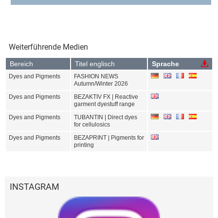
Weiterführende Medien
Bereich
Titel englisch
Sprache
Dyes and Pigments
FASHION NEWS
Autumn/Winter 2026
Dyes and Pigments
BEZAKTIV FX | Reactive
garment dyestuff range
Dyes and Pigments
TUBANTIN | Direct dyes
for cellulosics
Dyes and Pigments
BEZAPRINT | Pigments for
printing
INSTAGRAM