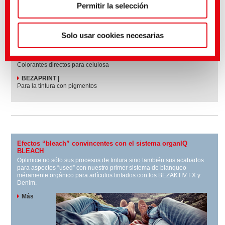
Permitir la selección
Sus soluciones de colorantes para todas las exigencias
Solo usar cookies necesarias
BEZAKTIV FX |
La gama de colorantes reactivos para la tintura en prenda
TUBANTIN |
Colorantes directos para celulosa
BEZAPRINT |
Para la tintura con pigmentos
Efectos “bleach” convincentes con el sistema organIQ
BLEACH
Optimice no sólo sus procesos de tintura sino también sus acabados
para aspectos “used” con nuestro primer sistema de blanqueo
méramente orgánico para artículos tintados con los BEZAKTIV FX y
Denim.
Más