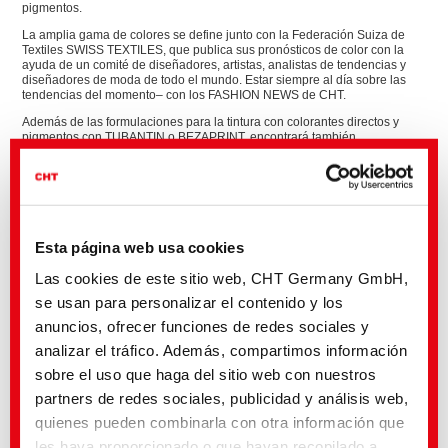
pigmentos.
La amplia gama de colores se define junto con la Federación Suiza de
Textiles SWISS TEXTILES, que publica sus pronósticos de color con la
ayuda de un comité de diseñadores, artistas, analistas de tendencias y
diseñadores de moda de todo el mundo. Estar siempre al día sobre las
tendencias del momento– con los FASHION NEWS de CHT.
Además de las formulaciones para la tintura con colorantes directos y
pigmentos con TUBANTIN o BEZAPRINT, encontrará también
recomendaciones de formulación especialmente adaptadas a nuestra
gama de colorantes reactivos BEZAKTIV FX:
Selección de colorantes clásica
Jabonado a baja temperatura
La mejor corrosibilidad
Elevadas solideces a la luz
Esta página web usa cookies
Las cookies de este sitio web, CHT Germany GmbH,
se usan para personalizar el contenido y los
anuncios, ofrecer funciones de redes sociales y
analizar el tráfico. Además, compartimos información
sobre el uso que haga del sitio web con nuestros
partners de redes sociales, publicidad y análisis web,
quienes pueden combinarla con otra información que
les haya proporcionado o que hayan recopilado a