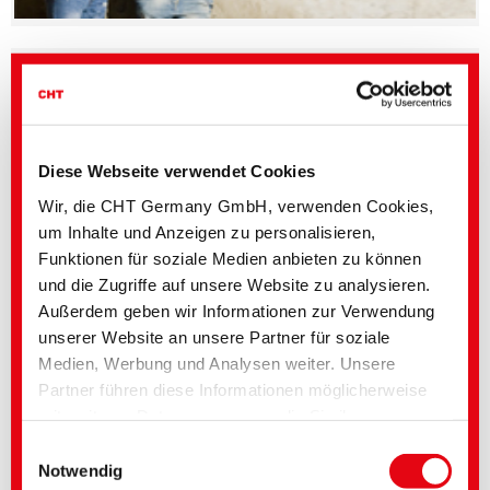
BEZAFLUOR FF | Fluoreszierende formaldehydfreie
Pigmente
Diese Webseite verwendet Cookies
Wir, die CHT Germany GmbH, verwenden Cookies,
um Inhalte und Anzeigen zu personalisieren,
Funktionen für soziale Medien anbieten zu können
und die Zugriffe auf unsere Website zu analysieren.
Außerdem geben wir Informationen zur Verwendung
unserer Website an unsere Partner für soziale
Medien, Werbung und Analysen weiter. Unsere
BEMACRON HP-LTD | Niedertemperaturfärben von PES
Partner führen diese Informationen möglicherweise
und PES/EL
mit weiteren Daten zusammen, die Sie ihnen
bereitgestellt haben oder die im Rahmen Ihrer
Einwilligungsauswahl
Nutzung der Dienste gesammelt wurden. Sie geben
Notwendig