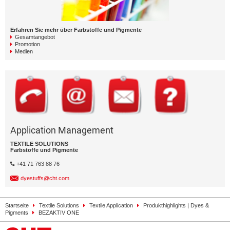
Erfahren Sie mehr über Farbstoffe und Pigmente
Gesamtangebot
Promotion
Medien
Application Management
TEXTILE SOLUTIONS
Farbstoffe und Pigmente
+41 71 763 88 76
dyestuffs@cht.com
Startseite
Textile Solutions
Textile Application
Produkthighlights | Dyes &
Pigments
BEZAKTIV ONE