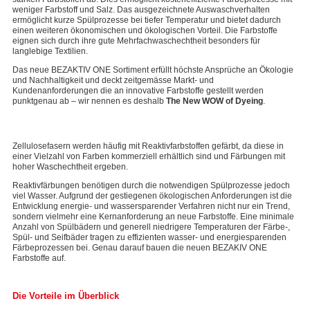
weniger Farbstoff und Salz. Das ausgezeichnete Auswaschverhalten
ermöglicht kurze Spülprozesse bei tiefer Temperatur und bietet dadurch
einen weiteren ökonomischen und ökologischen Vorteil. Die Farbstoffe
eignen sich durch ihre gute Mehrfachwaschechtheit besonders für
langlebige Textilien.
Das neue BEZAKTIV ONE Sortiment erfüllt höchste Ansprüche an Ökologie
und Nachhaltigkeit und deckt zeitgemässe Markt- und
Kundenanforderungen die an innovative Farbstoffe gestellt werden
punktgenau ab – wir nennen es deshalb
The New WOW of Dyeing
.
Zellulosefasern werden häufig mit Reaktivfarbstoffen gefärbt, da diese in
einer Vielzahl von Farben kommerziell erhältlich sind und Färbungen mit
hoher Waschechtheit ergeben.
Reaktivfärbungen benötigen durch die notwendigen Spülprozesse jedoch
viel Wasser. Aufgrund der gestiegenen ökologischen Anforderungen ist die
Entwicklung energie- und wassersparender Verfahren nicht nur ein Trend,
sondern vielmehr eine Kernanforderung an neue Farbstoffe. Eine minimale
Anzahl von Spülbädern und generell niedrigere Temperaturen der Färbe-,
Spül- und Seifbäder tragen zu effizienten wasser- und energiesparenden
Färbeprozessen bei. Genau darauf bauen die neuen BEZAKIV ONE
Farbstoffe auf.
Die Vorteile im Überblick