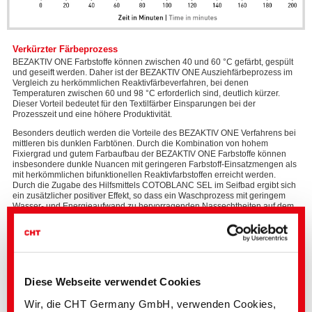
Verkürzter Färbeprozess
BEZAKTIV ONE Farbstoffe können zwischen 40 und 60 °C gefärbt, gespült
und geseift werden. Daher ist der BEZAKTIV ONE Ausziehfärbeprozess im
Vergleich zu herkömmlichen Reaktivfärbeverfahren, bei denen
Temperaturen zwischen 60 und 98 °C erforderlich sind, deutlich kürzer.
Dieser Vorteil bedeutet für den Textilfärber Einsparungen bei der
Prozesszeit und eine höhere Produktivität.
Besonders deutlich werden die Vorteile des BEZAKTIV ONE Verfahrens bei
mittleren bis dunklen Farbtönen. Durch die Kombination von hohem
Fixiergrad und gutem Farbaufbau der BEZAKTIV ONE Farbstoffe können
insbesondere dunkle Nuancen mit geringeren Farbstoff-Einsatzmengen als
mit herkömmlichen bifunktionellen Reaktivfarbstoffen erreicht werden.
Durch die Zugabe des Hilfsmittels COTOBLANC SEL im Seifbad ergibt sich
ein zusätzlicher positiver Effekt, so dass ein Waschprozess mit geringem
Wasser- und Energieaufwand zu hervorragenden Nassechtheiten auf dem
Textil führt.
Bitte
akzeptieren
Die BEZAKTIV ONE Farbstoffe eignen sich hervorragend für den Einsatz im
Diese Webseite verwendet Cookies
Sie
Prozess
The WOW Concept
, der perfekt abgestimmten
Marketing
Prozessoptimierung für die diskontinuierliche Veredlung von
Wir, die CHT Germany GmbH, verwenden Cookies,
Cookies
Zellulosefasern.