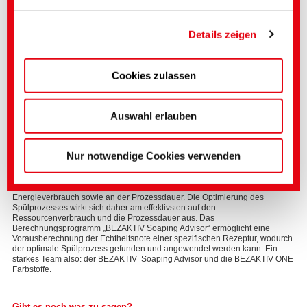
Data Privacy Framework zertifiziert haben und somit
der Angemessenheitsbeschluss der EU-Kommission
Details zeigen
gem. Art. 45 DS-GVO greift.
Cookies zulassen
Genauere Einstellungen können Sie hier oder in
unserer
Datenschutzerklärung
vornehmen.
(Impressum)
Auswahl erlauben
BEZAKTIV Soaping Advisor
Nur notwendige Cookies verwenden
Sehr stolz sind wir auf unser einzigartiges Berechnungsprogramm
«BEZAKTIV Soaping Advisor». Bei Färbungen von Baumwolle mit
Reaktivfarbstoffen hat der Spülprozess zum Erreichen eines guten
Echtheitsniveaus den weitaus grössten Anteil am Wasser- und
Energieverbrauch sowie an der Prozessdauer. Die Optimierung des
Spülprozesses wirkt sich daher am effektivsten auf den
Ressourcenverbrauch und die Prozessdauer aus. Das
Berechnungsprogramm „BEZAKTIV Soaping Advisor“ ermöglicht eine
Vorausberechnung der Echtheitsnote einer spezifischen Rezeptur, wodurch
der optimale Spülprozess gefunden und angewendet werden kann. Ein
starkes Team also: der BEZAKTIV Soaping Advisor und die BEZAKTIV ONE
Farbstoffe.
Gibt es noch was zu sagen?