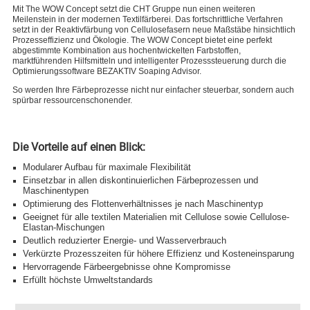
Mit The WOW Concept setzt die CHT Gruppe nun einen weiteren
Meilenstein in der modernen Textilfärberei. Das fortschrittliche Verfahren
setzt in der Reaktivfärbung von Cellulosefasern neue Maßstäbe hinsichtlich
Prozesseffizienz und Ökologie. The WOW Concept bietet eine perfekt
abgestimmte Kombination aus hochentwickelten Farbstoffen,
marktführenden Hilfsmitteln und intelligenter Prozesssteuerung durch die
Optimierungssoftware BEZAKTIV Soaping Advisor.
So werden Ihre Färbeprozesse nicht nur einfacher steuerbar, sondern auch
spürbar ressourcenschonender.
Die Vorteile auf einen Blick:
Modularer Aufbau für maximale Flexibilität
Einsetzbar in allen diskontinuierlichen Färbeprozessen und
Maschinentypen
Optimierung des Flottenverhältnisses je nach Maschinentyp
Geeignet für alle textilen Materialien mit Cellulose sowie Cellulose-
Elastan-Mischungen
Deutlich reduzierter Energie- und Wasserverbrauch
Verkürzte Prozesszeiten für höhere Effizienz und Kosteneinsparung
Hervorragende Färbeergebnisse ohne Kompromisse
Erfüllt höchste Umweltstandards