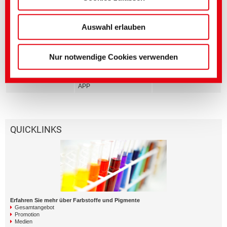
Genauere Einstellungen können Sie hier oder in
Weiterführende Medien
unserer
Datenschutzerklärung
vornehmen.
Bereich
Titel englisch
Sprache
(Impressum)
Auswahl erlauben
Textile Solutions
The WOW Concept |
Resource saving reactive
dyeing processes
Nur notwendige Cookies verwenden
Dyes and Pigments
BEZAKTIV Soaping
Advisor | Optimization of
rinsing processes via
APP
QUICKLINKS
Erfahren Sie mehr über Farbstoffe und Pigmente
Gesamtangebot
Promotion
Medien