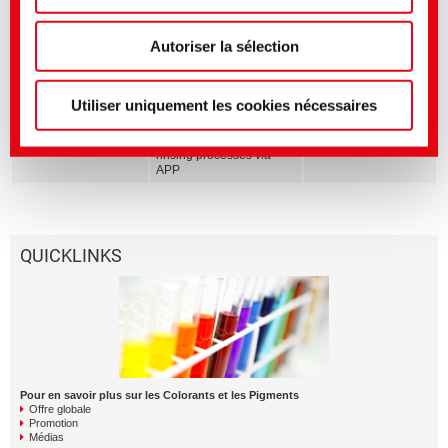
Medios afines
dans notre
politique de confidentialité
.
(Mentions
légales)
Secteur
Titre anglais
Langue
Autoriser la sélection
Textile Solutions
The WOW Concept |
Resource saving reactive
dyeing processes
Utiliser uniquement les cookies nécessaires
Dyes and Pigments
BEZAKTIV Soaping
Advisor | Optimization of
rinsing processes via
APP
QUICKLINKS
Pour en savoir plus sur les Colorants et les Pigments
Offre globale
Promotion
Médias