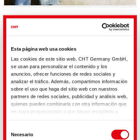
BEZAFLUOR FF | Pigmentos fluorescentes y sin
formaldehído
Esta página web usa cookies
Las cookies de este sitio web, CHT Germany GmbH,
se usan para personalizar el contenido y los
anuncios, ofrecer funciones de redes sociales y
analizar el tráfico. Además, compartimos información
sobre el uso que haga del sitio web con nuestros
partners de redes sociales, publicidad y análisis web,
quienes pueden combinarla con otra información que
BEMACRON HP-LTD | Tintura a baja temperatura de PES
les haya proporcionado o que hayan recopilado a
y PES/EL
partir del uso que haya hecho de sus servicios. Usted
acepta nuestras cookies si continúa utilizando
Selección
nuestro sitio web. Con algunos de los servicios
Necesario
de