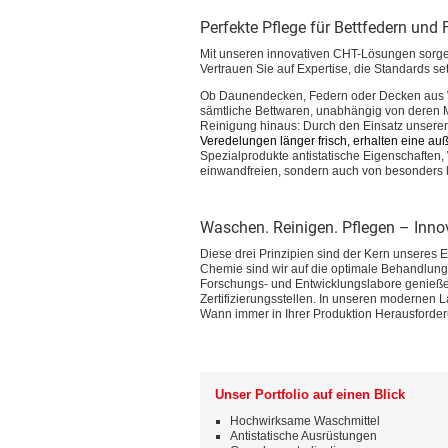
Perfekte Pflege für Bettfedern und F
Mit unseren innovativen CHT-Lösungen sorgen
Vertrauen Sie auf Expertise, die Standards set
Ob Daunendecken, Federn oder Decken aus Wo
sämtliche Bettwaren, unabhängig von deren 
Reinigung hinaus: Durch den Einsatz unserer
Veredelungen länger frisch, erhalten eine a
Spezialprodukte antistatische Eigenschaften, 
einwandfreien, sondern auch von besonders 
Waschen. Reinigen. Pflegen – Inno
Diese drei Prinzipien sind der Kern unseres E
Chemie sind wir auf die optimale Behandlung 
Forschungs- und Entwicklungslabore genieße
Zertifizierungsstellen. In unseren modernen L
Wann immer in Ihrer Produktion Herausforderu
Unser Portfolio auf einen Blick
Hochwirksame Waschmittel
Antistatische Ausrüstungen