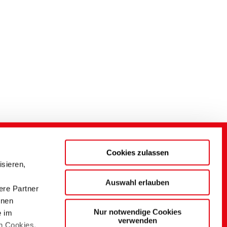
Cookies zulassen
sieren,
Auswahl erlauben
ere Partner
onen
Nur notwendige Cookies
e im
verwenden
n Cookies,