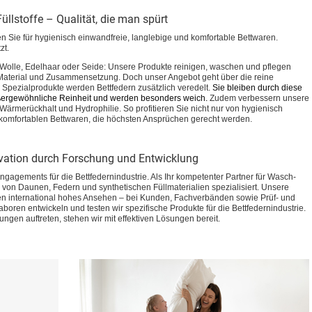
üllstoffe – Qualität, die man spürt
 Sie für hygienisch einwandfreie, langlebige und komfortable Bettwaren.
zt.
lle, Edelhaar oder Seide: Unsere Produkte reinigen, waschen und pflegen
Material und Zusammensetzung. Doch unser Angebot geht über die reine
 Spezialprodukte werden Bettfedern zusätzlich veredelt.
Sie bleiben durch diese
ußergewöhnliche Reinheit und werden besonders weich.
Zudem verbessern unsere
Wärmerückhalt und Hydrophilie. So profitieren Sie nicht nur von hygienisch
komfortablen Bettwaren, die höchsten Ansprüchen gerecht werden.
vation durch Forschung und Entwicklung
ngagements für die Bettfedernindustrie. Als Ihr kompetenter Partner für Wasch-
von Daunen, Federn und synthetischen Füllmaterialien spezialisiert. Unsere
n international hohes Ansehen – bei Kunden, Fachverbänden sowie Prüf- und
aboren entwickeln und testen wir spezifische Produkte für die Bettfedernindustrie.
ngen auftreten, stehen wir mit effektiven Lösungen bereit.