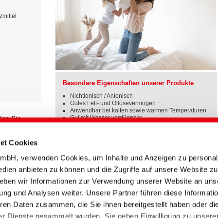
zmittel
Besondere Eigenschaften unserer Produkte
Nichtionisch / Anionisch
Gutes Fett- und Öllösevermögen
Anwendbar bei kalten sowie warmen Temperaturen
Gut mit Wasser verdünnbar
len Sie
Geeignet für Waschmaschine und Dämpfer
lität und
Flüssig und dadurch ideal dosierbar
et Cookies
bH, verwenden Cookies, um Inhalte und Anzeigen zu personali
edien anbieten zu können und die Zugriffe auf unsere Website zu
eben wir Informationen zur Verwendung unserer Website an uns
ung und Analysen weiter. Unsere Partner führen diese Informati
Titel englisch
Art
Datum
Sprache
ren Daten zusammen, die Sie ihnen bereitgestellt haben oder di
Overview bed feather
Technische
30.11.2023
r Dienste gesammelt wurden. Sie geben Einwilligung zu unsere