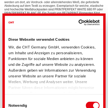
werden um dort, als Vordruck- oder alleinstehendes Weiß, die geforderte
Abdeckung auf dem Textil zu erzeugen. Exemplarisch für weiche, elastische
und hochechte Weißdruckpasten sind PRINTPERFEKT WHITE 680 FF oder
PRINTPERFEKT BLANC FF. Ein Zusatz von BEZAPRINT Pigmenten führt
hier bei Bedarf zu einem pastellfarbenen Eindruck.
Mit dieser Vielfalt an Basispasten und den abgestimmten
Anforderungsprofilen ist es möglich die unterschiedlichsten Ansprüche zu
bedienen.
Diese Webseite verwendet Cookies
Effektdruckpasten von Used Look bis hin zu Glamour
Wir, die CHT Germany GmbH, verwenden Cookies,
um Inhalte und Anzeigen zu personalisieren,
Neben den Basisdruckpasten machen Effektdruckpasten den modernen
Siebdruck abwechslungsreich und interessant. Auch für dieses Segment
Funktionen für soziale Medien anbieten zu können
sind die Pasten PRINTPERFEKT und TUBISCREEN bestens geeignet.
Hochwertige Vintage- und Used-Effekte können durch die Verwendung der
und die Zugriffe auf unsere Website zu analysieren.
Produkte PRINTPERFEKT CRACK PRE sowie PRINTPERFEKT CRACK
Außerdem geben wir Informationen zur Verwendung
BASE erzielt werden.
unserer Website an unsere Partner für soziale
Auch der Glamour-Faktor kommt nicht zu kurz. Für den besonderen Glanz
sorgen TUBISCREEN GD-SILVER, PRINTPERFEKT GLOSS, TUBISCREEN
Medien, Werbung und Analysen weiter. Unsere
GD-G oder TUBIPERL SILVER FF im Metallic- und Glanzbereich für die
Partner führen diese Informationen möglicherweise
gewünschten Highlights.
Sollte für das gewisse Etwas noch ein Schaum- oder Folieneffekt
mit weiteren Daten zusammen, die Sie ihnen
gewünscht werden, kann dieser mit PRINTPERFEKT EX FF oder
bereitgestellt haben oder die im Rahmen Ihrer
PRINTPERFEKT FOIL ADHESIVE erreicht werden. Alle Pasten lassen sich
Einwilligungsauswahl
hervorragend mit dem BEZAPRINT Pigmentsortiment kombinieren und
Nutzung der Dienste gesammelt wurden. Sie geben
Notwendig
individuell variieren.