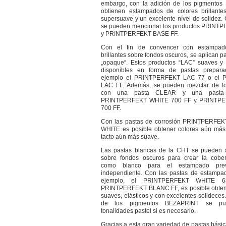
embargo, con la adición de los pigmento
obtienen estampados de colores brillante
supersuave y un excelente nível de solidez
se pueden mencionar los productos PRINT
y PRINTPERFEKT BASE FF.
Con el fin de convencer con estampad
brillantes sobre fondos oscuros, se aplican p
„opaque“. Estos productos “LAC” suaves y 
disponibles en forma de pastas prepar
ejemplo el PRINTPERFEKT LAC 77 o el
LAC FF. Además, se pueden mezclar de fo
con una pasta CLEAR y una pasta b
PRINTPERFEKT WHITE 700 FF y PRINTP
700 FF.
Con las pastas de corrosión PRINTPERFE
WHITE es posible obtener colores aún más 
tacto aún más suave.
Las pastas blancas de la CHT se pueden a
sobre fondos oscuros para crear la cobert
como blanco para el estampado pre
independiente. Con las pastas de estampad
ejemplo, el PRINTPERFEKT WHITE 
PRINTPERFEKT BLANC FF, es posible obte
suaves, elásticos y con excelentes solideces
de los pigmentos BEZAPRINT se pu
tonalidades pastel si es necesario.
Gracias a esta gran variedad de pastas básica