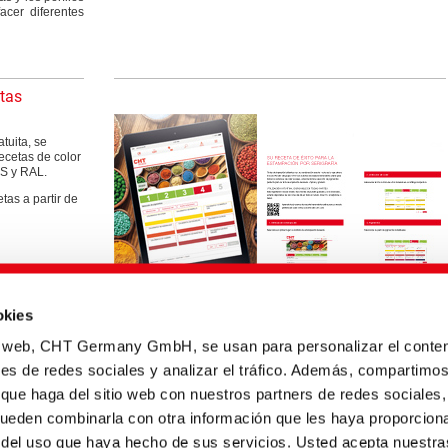
acer diferentes
etas
tuita, se
ecetas de color
KS y RAL.
tas a partir de
okies
io web, CHT Germany GmbH, se usan para personalizar el conten
nes de redes sociales y analizar el tráfico. Además, compartimo
 que haga del sitio web con nuestros partners de redes sociales,
pueden combinarla con otra información que les haya proporcion
Título inglés
Tipo
Fecha
Lengua
r del uso que haya hecho de sus servicios. Usted acepta nuestra