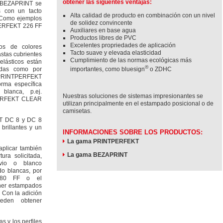
obtener las siguentes ventajas:
s BEZAPRINT se
s con un tacto
Alta calidad de producto en combinación con un nivel
. Como ejemplos
de solidez convincente
PERFEKT 226 FF
Auxiliares en base agua
Productos libres de PVC
Excelentes propriedades de aplicación
os de colores
Tacto suave y elevada elasticidad
astas cubrientes
Cumplimiento de las normas ecológicas más
elásticos están
®
adas como por
importantes, como bluesign
o ZDHC
 PRINTPERFEKT
rma específica
lanca, p.ej.
Nuestras soluciones de sistemas impresionantes se
ERFEKT CLEAR
utilizan principalmente en el estampado posicional o de
camisetas.
KT DC 8 y DC 8
brillantes y un
INFORMACIONES SOBRE LOS PRODUCTOS:
La gama PRINTPERFEKT
plicar también
La gama BEZAPRINT
ura solicitada,
vio o blanco
o blancas, por
680 FF o el
ner estampados
. Con la adición
eden obtener
s y los perfiles