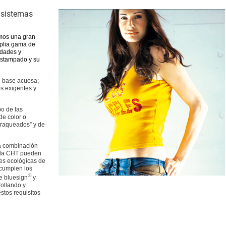
 sistemas
emos una gran
plia gama de
edades y
estampado y su
 base acuosa;
s exigentes y
o de las
de color o
“craqueados” y de
a combinación
e la CHT pueden
es ecológicas de
 cumplen los
®
de bluesign
y
ollando y
stos requisitos