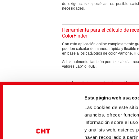
de exigencias específicas, es posible satisf
necesidades.
Herramienta para el cálculo de rec
ColorFinder
Con esta aplicación online completamente gra
pueden calcular de manera rápida y flexible r
en base a los catálogos de color Pantone, H
Adicionalmente, también permite calcular rece
valores Lab* o RGB.
Aquí podrá obtener más información
Esta página web usa co
Las cookies de este sit
anuncios, ofrecer funcio
información sobre el uso
Médias associés
y análisis web, quienes 
Sector
Título alemán
hayan recopilado a parti