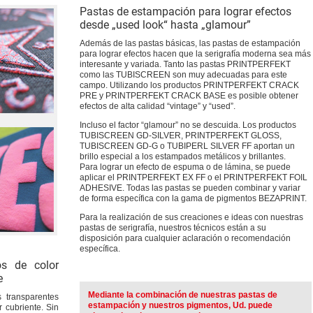
Pastas de estampación para lograr efectos
desde „used look“ hasta „glamour”
Además de las pastas básicas, las pastas de estampación
para lograr efectos hacen que la serigrafía moderna sea más
interesante y variada. Tanto las pastas PRINTPERFEKT
como las TUBISCREEN son muy adecuadas para este
campo. Utilizando los productos PRINTPERFEKT CRACK
PRE y PRINTPERFEKT CRACK BASE es posible obtener
efectos de alta calidad “vintage” y “used”.
Incluso el factor “glamour” no se descuida. Los productos
TUBISCREEN GD-SILVER, PRINTPERFEKT GLOSS,
TUBISCREEN GD-G o TUBIPERL SILVER FF aportan un
brillo especial a los estampados metálicos y brillantes.
Para lograr un efecto de espuma o de lámina, se puede
aplicar el PRINTPERFEKT EX FF o el PRINTPERFEKT FOIL
ADHESIVE. Todas las pastas se pueden combinar y variar
de forma específica con la gama de pigmentos BEZAPRINT.
Para la realización de sus creaciones e ideas con nuestras
pastas de serigrafía, nuestros técnicos están a su
disposición para cualquier aclaración o recomendación
específica.
s de color
e
Mediante la combinación de nuestras pastas de
s transparentes
estampación y nuestros pigmentos, Ud. puede
cubriente. Sin